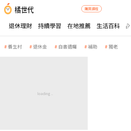
購買課程
退休理財
持續學習
在地推薦
生活百科
養生村
退休金
自書遺囑
補助
獨老