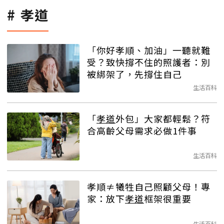
孝道
「你好孝順、加油」一聽就難
受？致快撐不住的照護者：別
被綁架了，先撐住自己
生活百科
「
孝道
外包」大家都輕鬆？符
合高齡父母需求必做1件事
生活百科
孝順≠犧牲自己照顧父母！專
家：放下
孝道
框架很重要
生活百科