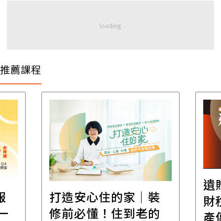
推薦課程
遺
報
打造安心住的家｜裝
財
一
修前必懂！住到老的
產