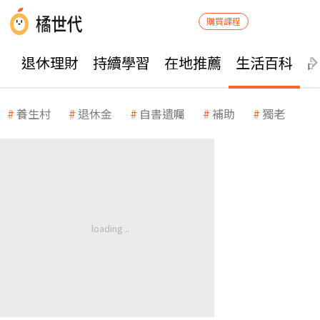
購買課程
退休理財
持續學習
在地推薦
生活百科
養生村
退休金
自書遺囑
補助
獨老