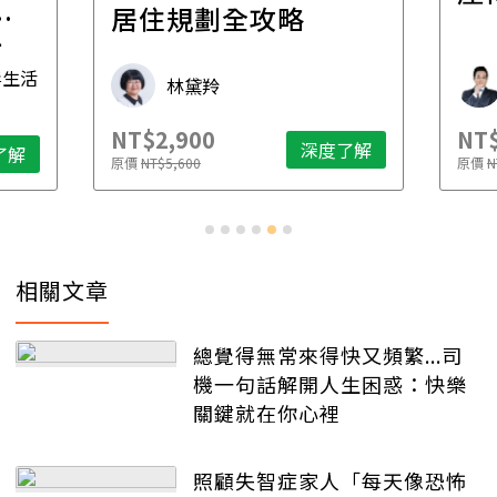
一
居住規劃全攻略
先
毒生活
林黛羚
NT$2,900
NT$
深度了解
了解
原價
NT$5,600
原價
N
相關文章
總覺得無常來得快又頻繁...司
機一句話解開人生困惑：快樂
關鍵就在你心裡
照顧失智症家人「每天像恐怖