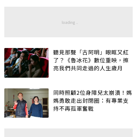
聽見那聲「古阿明」眼眶又紅
了？《魯冰花》數位重映，擦
亮我們共同走過的人生歲月
同時照顧2位身障兒太崩潰！媽
媽勇敢走出封閉圈：有專業支
持不再孤軍奮戰