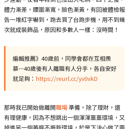
體力漸差，腰圍漸寬，臉色漸黃，有回被體檢報
告一堆紅字嚇到，跑去買了台跑步機，用不到幾
次就成裝飾品，原因和多數人一樣：沒時間！
編輯推薦》40歲前，同學會都在互相羨
慕…40歲後有人離職有人分手，各自安好
就足夠：
https://reurl.cc/yv0vkD
那時我已開始做離開
職場
準備，除了理財，還
有理健康，因為不想跳出一個渾渾噩噩環境，又
掉進另一個萎靡不振新環境，於是下決心做了兩