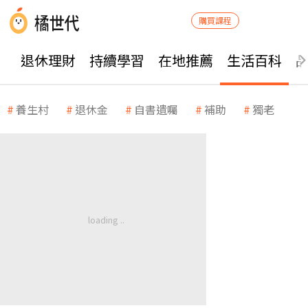
購買課程
退休理財
持續學習
在地推薦
生活百科
養生村
退休金
自書遺囑
補助
獨老