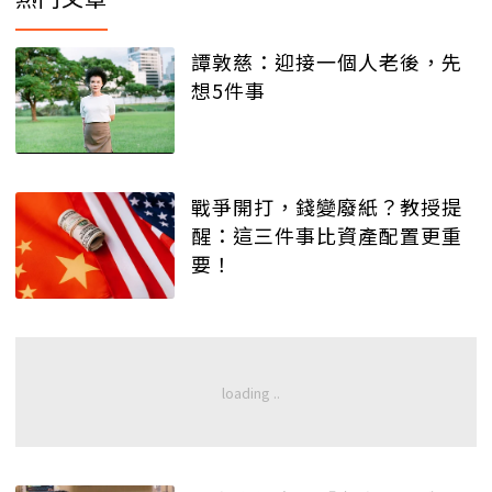
譚敦慈：迎接一個人老後，先
想5件事
戰爭開打，錢變廢紙？教授提
醒：這三件事比資產配置更重
要！