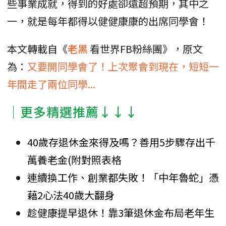
些事業成就，得到的好處卻遠超預期，其中之
一，就是每年都得以健健康康的出席同學會！
本文轉載自《
老黑
看世界FB粉絲團》，原文
為：
又要開同學會了！上次聚會到現在，短短一
年間走了兩位同學...
│更多精選推薦↓↓↓
40歲存退休金來得及嗎？善用5步驟存出千
萬養老金(附對照表格
連續換工作、創業都失敗！「中年魯蛇」憑
藉2心法40歲大翻身
趁健康提早退休！靠3筆退休金布局老年生