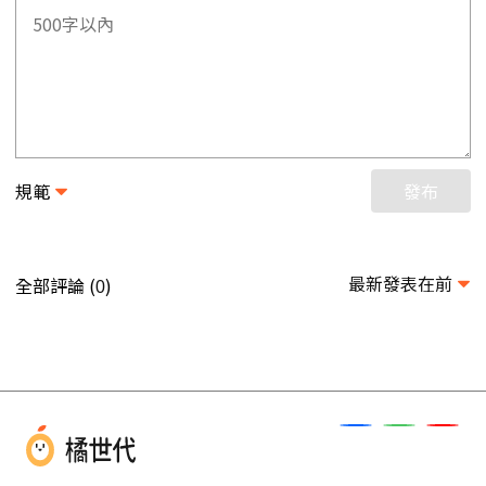
規範
發布
最新發表在前
全部評論 (
)
0