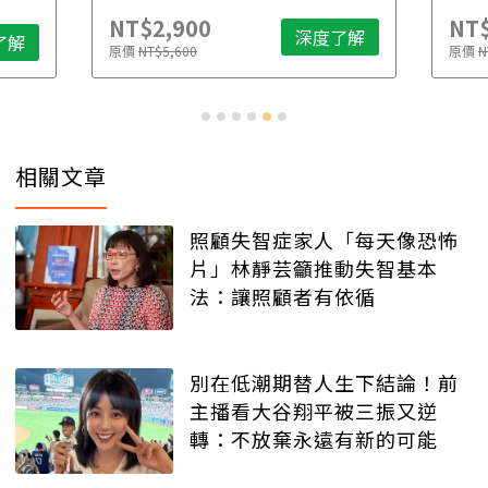
NT$2,900
NT$
深度了解
了解
原價
NT$5,600
原價
N
相關文章
照顧失智症家人「每天像恐怖
片」林靜芸籲推動失智基本
法：讓照顧者有依循
別在低潮期替人生下結論！前
主播看大谷翔平被三振又逆
轉：不放棄永遠有新的可能