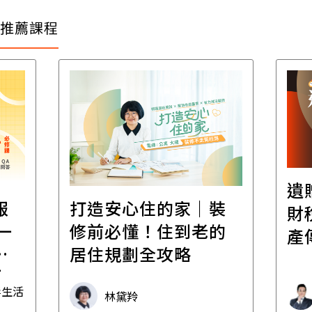
推薦課程
遺
報
打造安心住的家｜裝
財
一
修前必懂！住到老的
產
一
居住規劃全攻略
先
毒生活
林黛羚