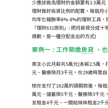
少應該做為理財的金額要有1.5萬
理財做好投資比例的配置。每個月小
均年化報酬率6%-8%的理財工具，
「理財631原則」: 把月薪資分
規劃。是一種分配支出的方式)
案例一 : 工作期繳
房貸
，也
案主小云月薪共5萬元(本薪2.5萬，打
元、醫療險月3千元。在29歲時靠
她在支付了162萬的頭期款後，每個
萬元、儲蓄險5千元、醫療險3千元
友租金4千元、一間給妹妹租金2千元