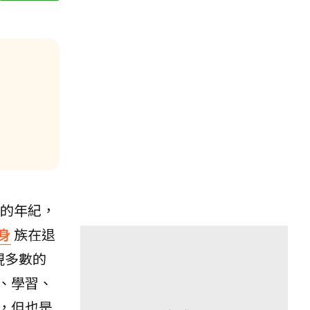
五的年紀，
身
族在退
現多數的
、學習、
，但也是