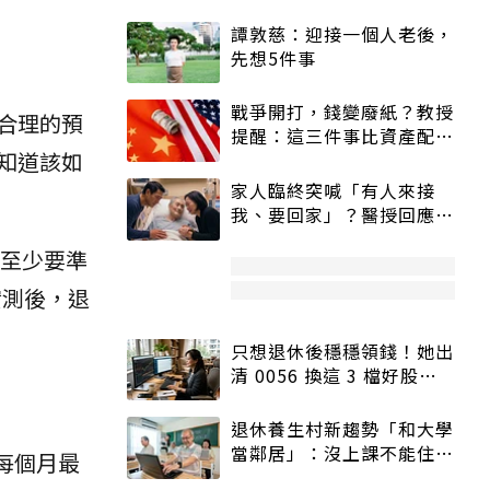
譚敦慈：迎接一個人老後，
先想5件事
戰爭開打，錢變廢紙？教授
合理的預
提醒：這三件事比資產配置
知道該如
更重要！
家人臨終突喊「有人來接
我、要回家」？醫授回應方
式快學：避免抱憾終生
為至少要準
實測後，退
只想退休後穩穩領錢！她出
清 0056 換這 3 檔好股：
股價高點照樣買
退休養生村新趨勢「和大學
當鄰居」：沒上課不能住、
每個月最
宿舍變養老房