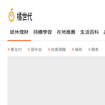
退休理財
持續學習
在地推薦
生活百科
養生村
退休金
自書遺囑
補助
獨老