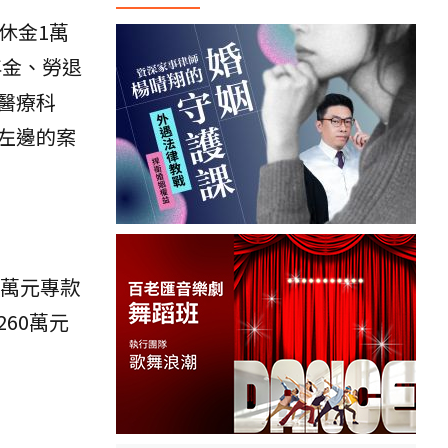
退休金1萬
年金、勞退
醫療科
。左邊的案
1萬元專款
60萬元