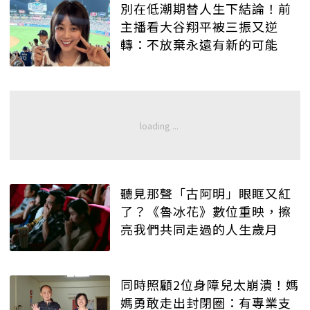
別在低潮期替人生下結論！前
主播看大谷翔平被三振又逆
轉：不放棄永遠有新的可能
聽見那聲「古阿明」眼眶又紅
了？《魯冰花》數位重映，擦
亮我們共同走過的人生歲月
同時照顧2位身障兒太崩潰！媽
媽勇敢走出封閉圈：有專業支