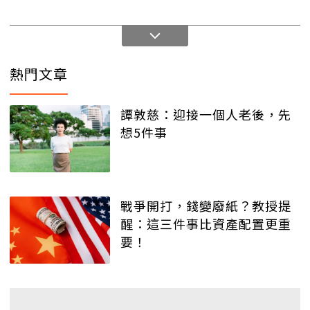
熱門文章
譚敦慈：迎接一個人老後，先
想5件事
戰爭開打，錢變廢紙？教授提
醒：這三件事比資產配置更重
要！