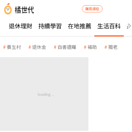
購買課程
退休理財
持續學習
在地推薦
生活百科
養生村
退休金
自書遺囑
補助
獨老