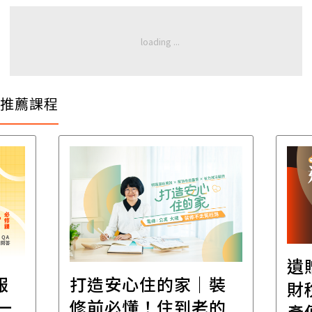
推薦課程
遺
報
打造安心住的家｜裝
財
一
修前必懂！住到老的
產