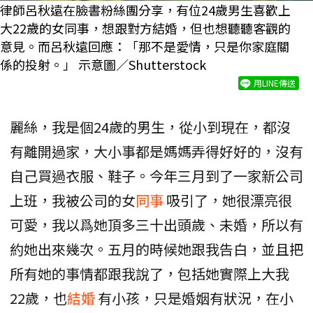
律師呂秋遠在臉書粉絲團分享，有位24歲男生喜歡上
大22歲的女同事，想跟對方結婚，但也想聽聽客觀的
意見。而呂秋遠回應：「那不是愛情，只是你家庭關
係的投射。」 示意圖／Shutterstock
用LINE傳送
麗絲，我是個24歲的男生，從小到現在，都沒
有離開過家，大小事都是媽媽弄得好好的，沒有
自己買過衣服、鞋子。今年三月到了一家新公司
上班，我被公司的女
同事
吸引了，她很漂亮很
可愛，我以爲她頂多三十出頭歲、未婚，所以有
約她出來幾次。五月的時候她跟我告白，並且把
所有她的事情都跟我說了，包括她實際上大我
22歲，也
結婚
有小孩，只是婚姻有狀況，在小