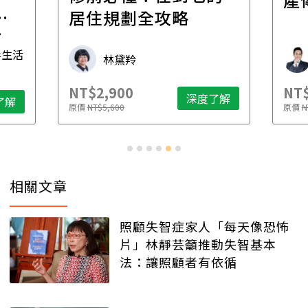
一
居住規劃全攻略
先
毒生活
林黛羚
NT$2,900
NT$
深度了解
了解
原價
NT$5,600
原價
N
相關文章
照顧失智症家人「每天像恐怖
片」林靜芸籲推動失智基本
法：讓照顧者有依循