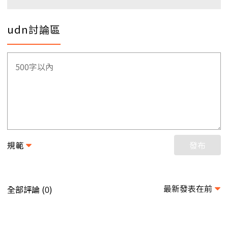
udn討論區
規範
發布
最新發表在前
全部評論 (
)
0