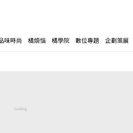
品味時尚
橘煩惱
橘學院
數位專題
企劃策展