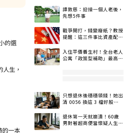
譚敦慈：迎接一個人老後，
先想5件事
戰爭開打，錢變廢紙？教授
提醒：這三件事比資產配置
小的選
更重要！
入住平價養生村！全台老人
公寓「政策型補助」最高打
5折
的人生，
只想退休後穩穩領錢！她出
清 0056 換這 3 檔好股：
股價高點照樣買
退休第一天就崩潰！60歲
男對著超商便當懷疑人生
特的一本
「一切好安靜」