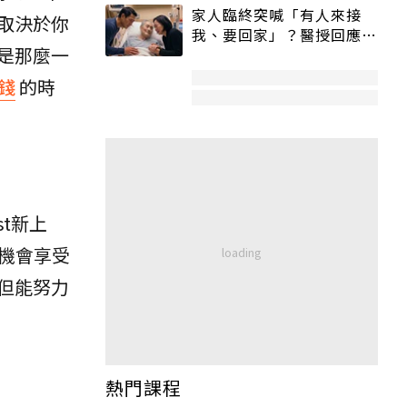
家人臨終突喊「有人來接
取決於你
我、要回家」？醫授回應方
是那麼一
式快學：避免抱憾終生
錢
的時
st新上
有機會享受
但能努力
熱門課程