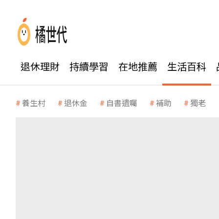
退休理財
持續學習
在地推薦
生活百科
養生村
退休金
自書遺囑
補助
獨老