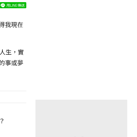
用LINE傳送
得我現在
人生，實
的事或夢
？