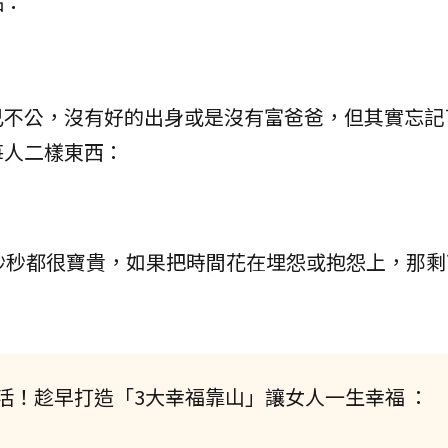
點：
運
己不公，沒有好的出身或是沒有富爸爸，但其實忘記
每人二樣東西：
秒秒都很寶貴，如果把時間花在埋怨或抱怨上，那剩
活！趁早打造「3大幸福靠山」讓女人一生幸福 ：