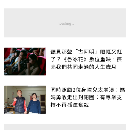
聽見那聲「古阿明」眼眶又紅
了？《魯冰花》數位重映，擦
亮我們共同走過的人生歲月
同時照顧2位身障兒太崩潰！媽
媽勇敢走出封閉圈：有專業支
持不再孤軍奮戰