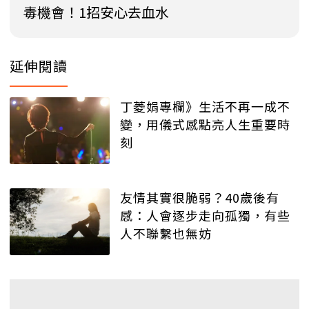
毒機會！1招安心去血水
延伸閱讀
丁菱娟專欄》生活不再一成不
變，用儀式感點亮人生重要時
刻
友情其實很脆弱？40歲後有
感：人會逐步走向孤獨，有些
人不聯繫也無妨