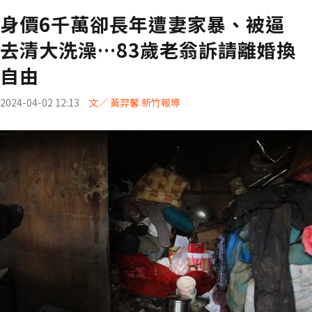
身價6千萬卻長年遭妻家暴、被逼
去清大洗澡…83歲老翁訴請離婚換
自由
2024-04-02 12:13
文／ 黃羿馨 新竹報導