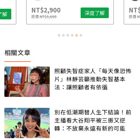
NT$2,900
NT$
深度了解
了解
原價
NT$5,600
原價
N
相關文章
照顧失智症家人「每天像恐怖
片」林靜芸籲推動失智基本
法：讓照顧者有依循
別在低潮期替人生下結論！前
主播看大谷翔平被三振又逆
轉：不放棄永遠有新的可能