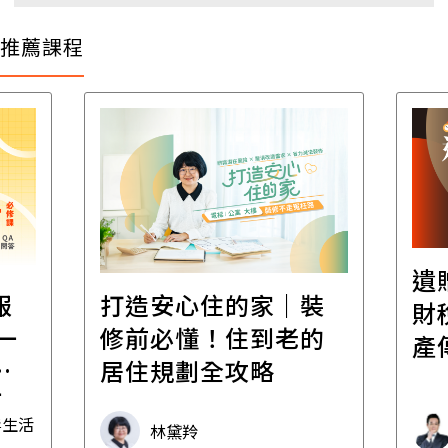
推薦課程
遺
報
打造安心住的家｜裝
財
一
修前必懂！住到老的
產
一
居住規劃全攻略
先
毒生活
林黛羚