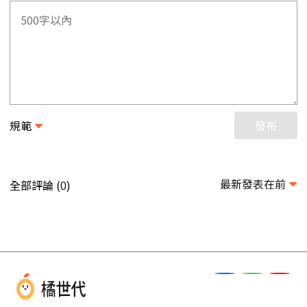
規範
發布
最新發表在前
全部評論 (
)
0