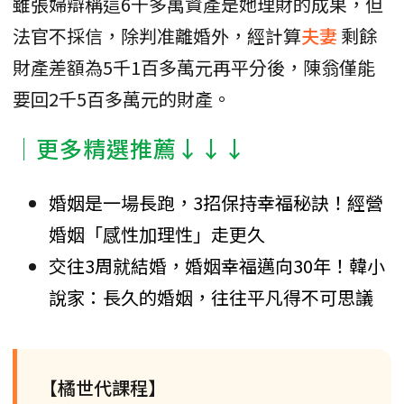
雖張婦辯稱這6千多萬資產是她理財的成果，但
法官不採信，除判准離婚外，經計算
夫妻
剩餘
財產差額為5千1百多萬元再平分後，陳翁僅能
要回2千5百多萬元的財產。
│更多精選推薦↓↓↓
婚姻是一場長跑，3招保持幸福秘訣！經營
婚姻「感性加理性」走更久
交往3周就結婚，婚姻幸福邁向30年！韓小
說家：長久的婚姻，往往平凡得不可思議
【橘世代課程】