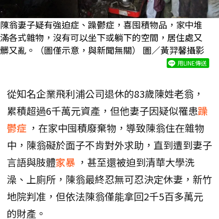
陳翁妻子疑有強迫症、躁鬱症，喜囤積物品，家中堆
滿各式雜物，沒有可以坐下或躺下的空間，居住處又
髒又亂。（圖僅示意，與新聞無關） 圖／黃羿馨攝影
用LINE傳送
從知名企業飛利浦公司退休的83歲陳姓老翁，
累積超過6千萬元資產，但他妻子因疑似罹患
躁
鬱症
，在家中囤積廢棄物，導致陳翁住在雜物
中，陳翁礙於面子不肯對外求助，直到遭到妻子
言語與肢體
家暴
，甚至還被迫到清華大學洗
澡、上廁所，陳翁最終忍無可忍決定休妻，新竹
地院判准，但依法陳翁僅能拿回2千5百多萬元
的財產。