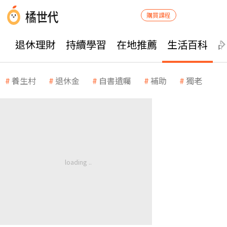
購買課程
退休理財
持續學習
在地推薦
生活百科
養生村
退休金
自書遺囑
補助
獨老