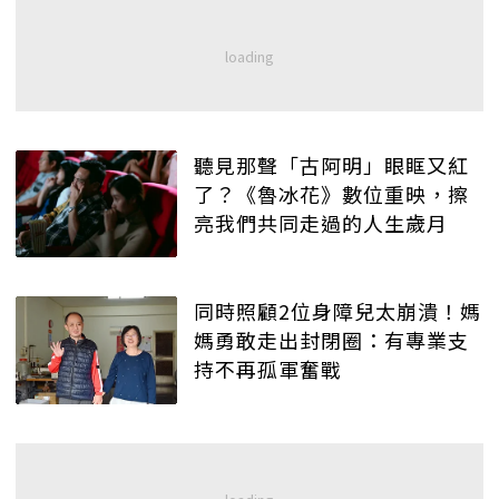
聽見那聲「古阿明」眼眶又紅
了？《魯冰花》數位重映，擦
亮我們共同走過的人生歲月
同時照顧2位身障兒太崩潰！媽
媽勇敢走出封閉圈：有專業支
持不再孤軍奮戰