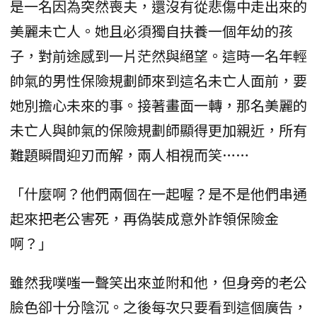
是一名因為突然喪夫，還沒有從悲傷中走出來的
美麗未亡人。她且必須獨自扶養一個年幼的孩
子，對前途感到一片茫然與絕望。這時一名年輕
帥氣的男性保險規劃師來到這名未亡人面前，要
她別擔心未來的事。接著畫面一轉，那名美麗的
未亡人與帥氣的保險規劃師顯得更加親近，所有
難題瞬間迎刃而解，兩人相視而笑……
「什麼啊？他們兩個在一起喔？是不是他們串通
起來把老公害死，再偽裝成意外詐領保險金
啊？」
雖然我噗嗤一聲笑出來並附和他，但身旁的老公
臉色卻十分陰沉。之後每次只要看到這個廣告，