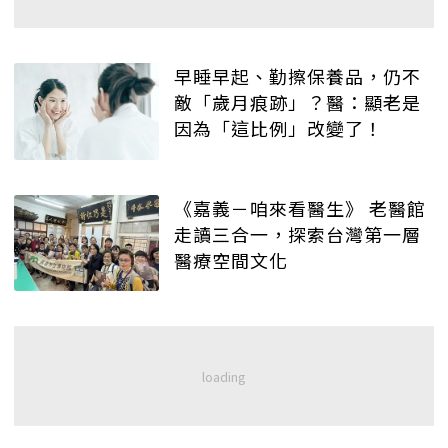
早睡早起、勤擦保養品，仍不
敵「歲月痕跡」？醫：顯老是
因為「這比例」改變了！
《嘉義－咱來看醫生》 老醫館
走讀三合一，探索台灣第一層
醫療空間文化