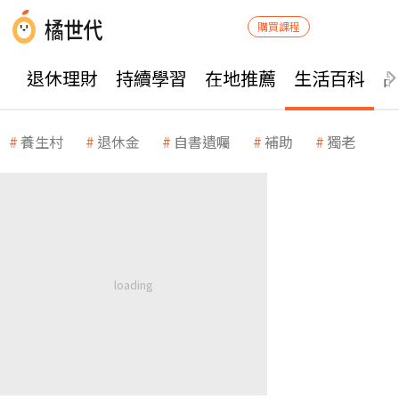
購買課程
退休理財
持續學習
在地推薦
生活百科
養生村
退休金
自書遺囑
補助
獨老