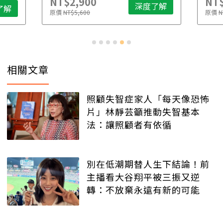
NT$2,900
NT$
深度了解
了解
原價
NT$5,600
原價
N
相關文章
照顧失智症家人「每天像恐怖
片」林靜芸籲推動失智基本
法：讓照顧者有依循
別在低潮期替人生下結論！前
主播看大谷翔平被三振又逆
轉：不放棄永遠有新的可能