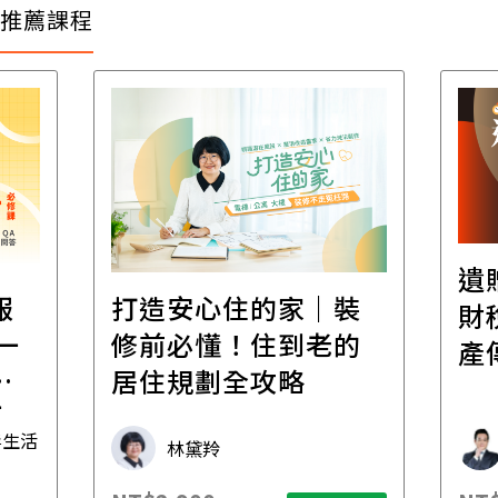
推薦課程
遺
報
打造安心住的家｜裝
財
一
修前必懂！住到老的
產
一
居住規劃全攻略
先
毒生活
林黛羚