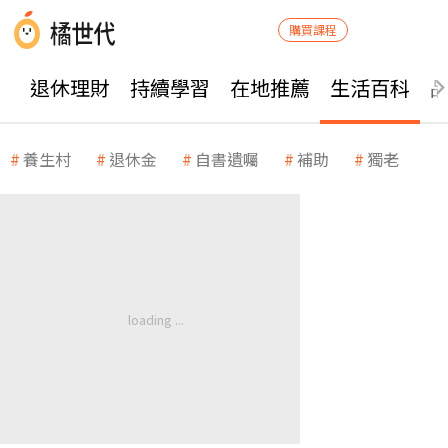
購買課程
退休理財
持續學習
在地推薦
生活百科
養生村
退休金
自書遺囑
補助
獨老