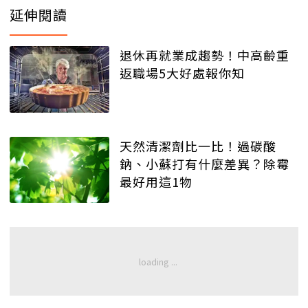
延伸閱讀
退休再就業成趨勢！中高齡重
返職場5大好處報你知
天然清潔劑比一比！過碳酸
鈉、小蘇打有什麼差異？除霉
最好用這1物