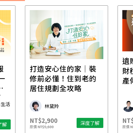
遺
報
打造安心住的家｜裝
財
一
修前必懂！住到老的
產
一
居住規劃全攻略
先
毒生活
林黛羚
NT$2,900
NT$
深度了解
了解
原價
NT$5,600
原價
N