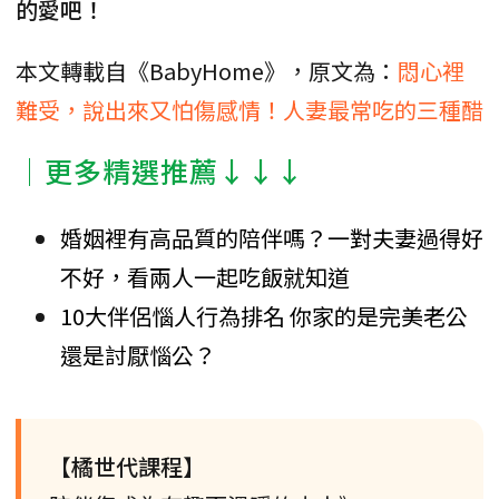
的愛吧！
本文轉載自《BabyHome》，原文為：
悶心裡
難受，說出來又怕傷感情！人妻最常吃的三種醋
│更多精選推薦↓↓↓
婚姻裡有高品質的陪伴嗎？一對夫妻過得好
不好，看兩人一起吃飯就知道
10大伴侶惱人行為排名 你家的是完美老公
還是討厭惱公？
【橘世代課程】