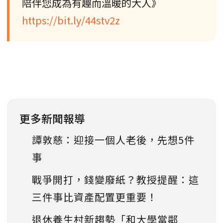
陪伴您成為有趣而溫暖的大人》
https://bit.ly/44stv2z
更多新聞報導
譚敦慈：迎接一個人老後，先想5件
事
戰爭開打，錢變廢紙？教授提醒：這
三件事比資產配置更重要！
退休養生村新趨勢「和大學當鄰