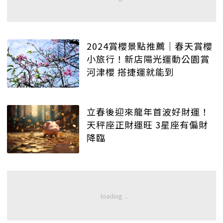
2024賞櫻景點推薦｜春天賞櫻
小旅行！新店陽光運動公園賞
河津櫻 搭捷運就能到
立春後迎來龍年首波好財運！
天秤座正財運旺 3星座有偏財
降臨