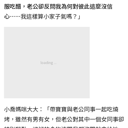
服吃醋，老公卻反問我為何對彼此這麼沒信
心
……我這樣算小家子氣嗎？」
小喬媽咪大大：「帶寶寶與老公同事一起吃燒
烤，雖然有男有女，但老公對其中一個女同事卻