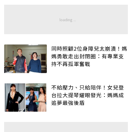
同時照顧2位身障兒太崩潰！媽
媽勇敢走出封閉圈：有專業支
持不再孤軍奮戰
不給壓力、只給陪伴！女兒登
台拉大提琴耀眼發光：媽媽成
追夢最強後盾