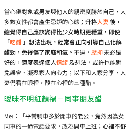
當心儀對象或男友與他人的親密度勝於自己，大
多數女性都會產生忌妒的心態；
升格
人妻
後，
總覺得自己應該變得比少女時期更穩重，即使
「
吃醋
」想法出現，經常會正向引導自己化解
醋勁，免得傷了家庭和氣。
不過，
壓抑
未必是
好的，適度表達個人
情緒
及想法，或許也能避
免誤會、凝聚家人向心力；以下和大家分享，人
妻們看在眼裡，酸在心裡的三種醋。
曖昧不明紅顏禍－同事朋友醋
Mei：「平常騎車多於開車的老公，竟然因為女
同事的一通電話要求，改為開車上班；
心裡不舒