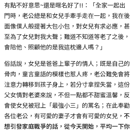
有點不好意思~還是暱名好了!!：「全家一起出
門時，老公總是和女兒手牽手走在一起，我在後
面像僕人般提著大包小包，對女兒有求必應，甚
至為了女兒對我大聲；難道不知道等老了之後，
會陪他、照顧他的是我這枕邊人嗎？」
俗話說，女兒是爸爸上輩子的情人；既是自己的
骨肉，童言童語的模樣也惹人疼，老公難免會將
注意力轉移到孩子身上，若分寸拿捏失當，這份
父女情對老婆來說，不但一點都不甜蜜溫馨，反
會使女兒被冠上「最強小三」的罵名；在此奉勸
各位老公，有可愛的妻子才會有可愛的女兒，
不
想引發家庭戰爭的話，從今天開始，平均一下你