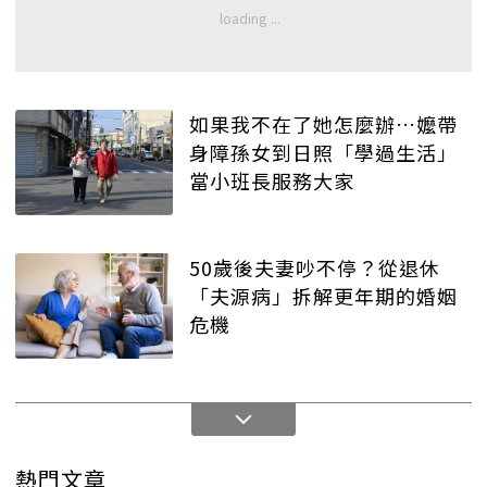
如果我不在了她怎麼辦…嬤帶
身障孫女到日照「學過生活」
當小班長服務大家
50歲後夫妻吵不停？從退休
「夫源病」拆解更年期的婚姻
危機
熱門文章