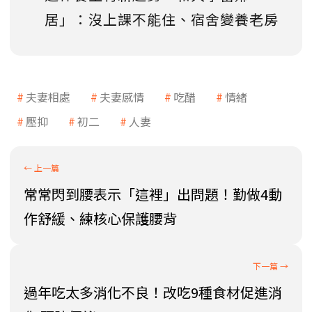
居」：沒上課不能住、宿舍變養老房
夫妻相處
夫妻感情
吃醋
情緒
壓抑
初二
人妻
常常閃到腰表示「這裡」出問題！勤做4動
作舒緩、練核心保護腰背
過年吃太多消化不良！改吃9種食材促進消