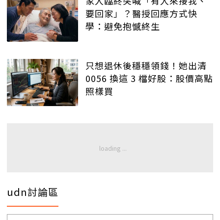
家人臨終突喊「有人來接我、
要回家」？醫授回應方式快
學：避免抱憾終生
只想退休後穩穩領錢！她出清
0056 換這 3 檔好股：股價高點
照樣買
udn討論區