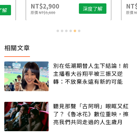
NT$2,900
NT$
深度了解
了解
原價
NT$5,600
原價
N
相關文章
別在低潮期替人生下結論！前
主播看大谷翔平被三振又逆
轉：不放棄永遠有新的可能
聽見那聲「古阿明」眼眶又紅
了？《魯冰花》數位重映，擦
亮我們共同走過的人生歲月