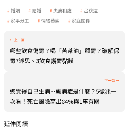
婚姻
結婚
夫妻相處
呂秋遠
家事分工
情緒勒索
家庭關係
哪些飲食傷胃？喝「苦茶油」顧胃？破解保
胃7迷思、3飲食護胃黏膜
總覺得自己生病…慮病症是什麼？5徵兆一
次看！死亡風險高出84%與1事有關
延伸閱讀