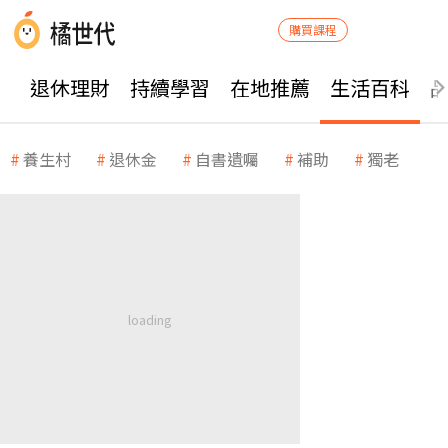
購買課程
退休理財
持續學習
在地推薦
生活百科
養生村
退休金
自書遺囑
補助
獨老