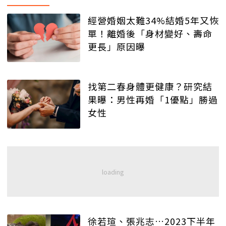
經營婚姻太難34%結婚5年又恢
單！離婚後「身材變好、壽命
更長」原因曝
找第二春身體更健康？研究結
果曝：男性再婚「1優點」勝過
女性
徐若瑄、張兆志…2023下半年