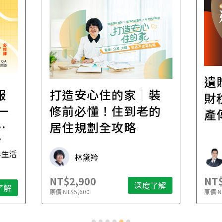
遺
報
打造安心住的家｜裝
財
一
修前必懂！住到老的
產
一
居住規劃全攻略
先
毒生活
林黛羚
NT$2,900
NT$
深度了解
了解
原價
NT$5,600
原價
N