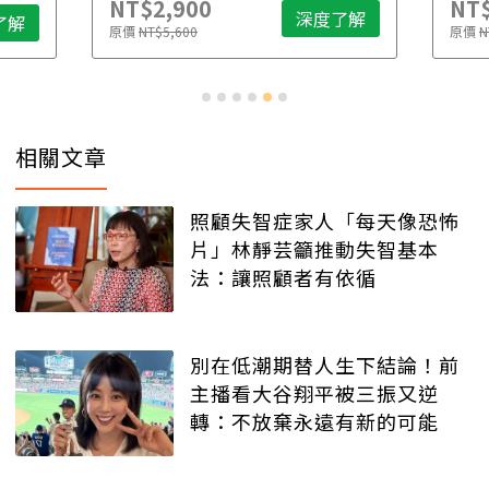
NT$2,900
NT$
深度了解
了解
原價
NT$5,600
原價
N
相關文章
照顧失智症家人「每天像恐怖
片」林靜芸籲推動失智基本
法：讓照顧者有依循
別在低潮期替人生下結論！前
主播看大谷翔平被三振又逆
轉：不放棄永遠有新的可能