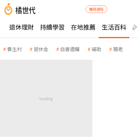
購買課程
退休理財
持續學習
在地推薦
生活百科
養生村
退休金
自書遺囑
補助
獨老