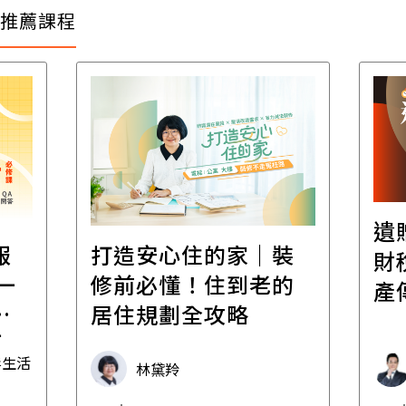
推薦課程
遺
報
打造安心住的家｜裝
財
一
修前必懂！住到老的
產
一
居住規劃全攻略
先
毒生活
林黛羚