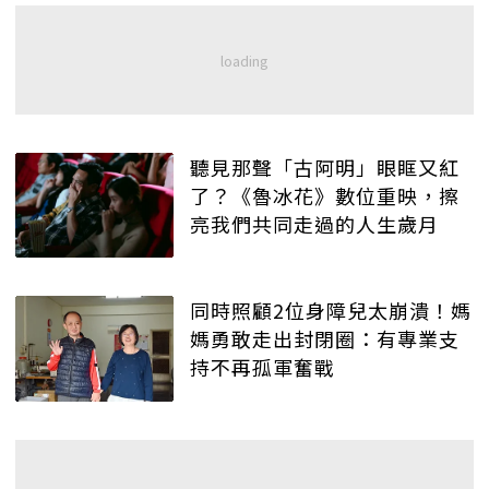
聽見那聲「古阿明」眼眶又紅
了？《魯冰花》數位重映，擦
亮我們共同走過的人生歲月
同時照顧2位身障兒太崩潰！媽
媽勇敢走出封閉圈：有專業支
持不再孤軍奮戰