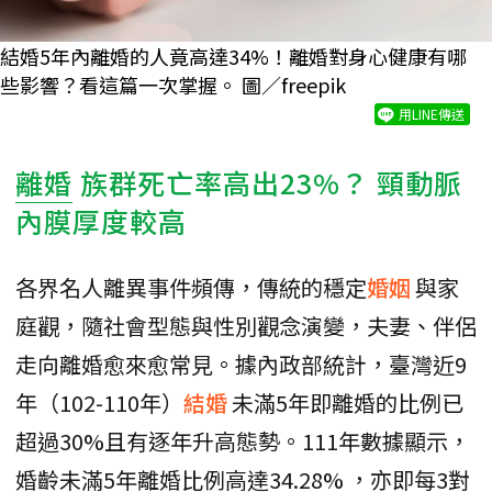
結婚5年內離婚的人竟高達34%！離婚對身心健康有哪
些影響？看這篇一次掌握。 圖／freepik
用LINE傳送
離婚
族群死亡率高出23%？ 頸動脈
內膜厚度較高
各界名人離異事件頻傳，傳統的穩定
婚姻
與家
庭觀，隨社會型態與性別觀念演變，夫妻、伴侶
走向離婚愈來愈常見。據內政部統計，臺灣近9
年（102-110年）
結婚
未滿5年即離婚的比例已
超過30%且有逐年升高態勢。111年數據顯示，
婚齡未滿5年離婚比例高達34.28% ，亦即每3對