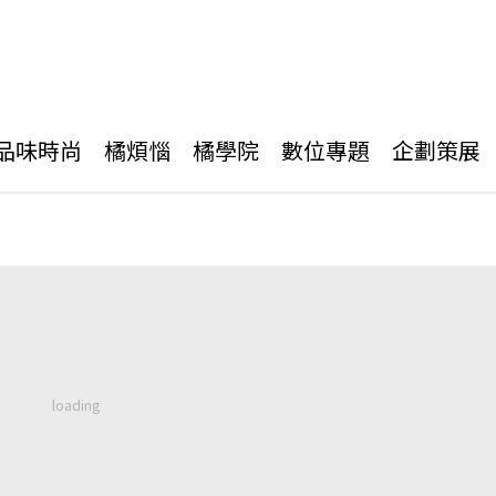
品味時尚
橘煩惱
橘學院
數位專題
企劃策展