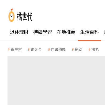
退休理財
持續學習
在地推薦
生活百科
養生村
退休金
自書遺囑
補助
獨老