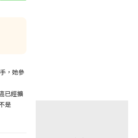
歌手，她參
乳腺癌已經擴
不是