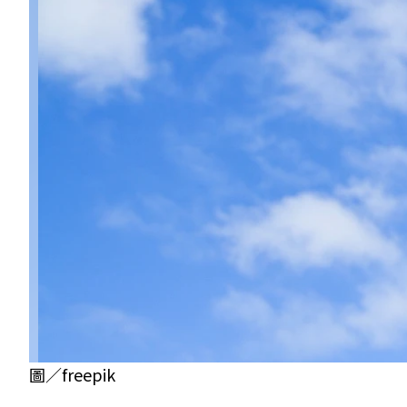
圖／freepik