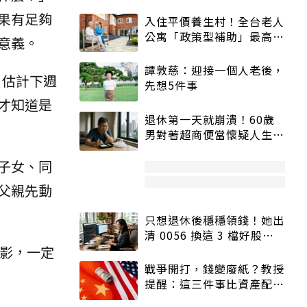
果有足夠
入住平價養生村！全台老人
公寓「政策型補助」最高打
意義。
5折
譚敦慈：迎接一個人老後，
，估計下週
先想5件事
才知道是
退休第一天就崩潰！60歲
男對著超商便當懷疑人生
「一切好安靜」
子女、同
父親先動
只想退休後穩穩領錢！她出
清 0056 換這 3 檔好股：
身影，一定
股價高點照樣買
戰爭開打，錢變廢紙？教授
提醒：這三件事比資產配置
更重要！