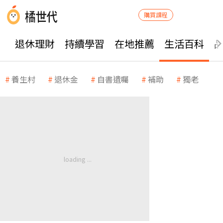
購買課程
退休理財
持續學習
在地推薦
生活百科
養生村
退休金
自書遺囑
補助
獨老