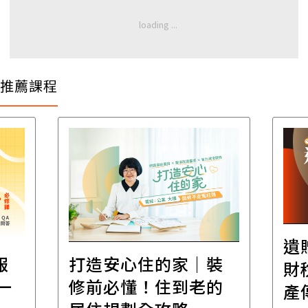
推薦課程
遺
報
打造安心住的家｜裝
財
一
修前必懂！住到老的
產