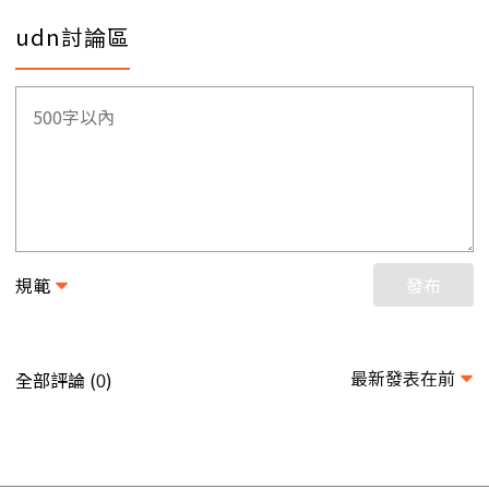
udn討論區
規範
發布
最新發表在前
全部評論 (
)
0