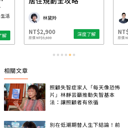
一
居住規劃全攻略
先
毒生活
林黛羚
NT$2,900
NT$
深度了解
了解
原價
NT$5,600
原價
N
相關文章
照顧失智症家人「每天像恐怖
片」林靜芸籲推動失智基本
法：讓照顧者有依循
別在低潮期替人生下結論！前