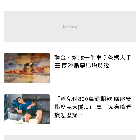
聘金、嫁妝一牛車？爸媽大手
筆 國稅局要追贈與稅
「幫兒付800萬頭期款 購屋後
態度竟大變...」 萬一家有啃老
族怎麼辦？