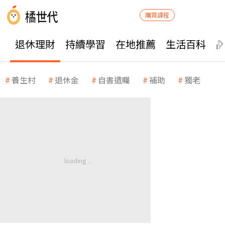
購買課程
退休理財
持續學習
在地推薦
生活百科
養生村
退休金
自書遺囑
補助
獨老