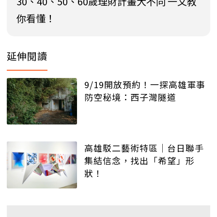
30、40、50、60歲理財計畫大不同 一文教
你看懂！
延伸閱讀
9/19開放預約！一探高雄軍事
防空秘境：西子灣隧道
高雄駁二藝術特區│台日聯手
集結信念，找出「希望」形
狀！