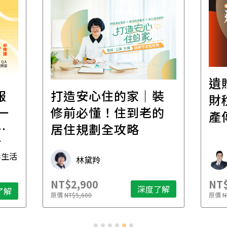
遺
報
打造安心住的家｜裝
財
一
修前必懂！住到老的
產
一
居住規劃全攻略
先
毒生活
林黛羚
NT$2,900
NT$
深度了解
了解
原價
NT$5,600
原價
N