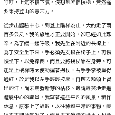
吁吁，上氣不接下氣。沒想到爬個樓梯，竟然需
要秉持登山的意志力。
從步出體驗中心，到登上階梯為止，大約走了兩
百多公尺。我的旅程才正要開始，卻已經如此艱
辛。為了緩一緩呼吸，我先坐在附近的長椅上，
為了安全坐下來，手必須先支撐在椅子上，再慢
慢坐下，以免摔倒，而且要將拐杖靠在身旁。可
能是上樓梯時太使勁握著拐杖，右手手掌被壓得
通紅，於是我以左手輕輕按摩，再擦去額頭上冒
出的汗。尚未萌發新芽的枯枝、邊說邊笑地走進
體驗中心的職員，我望著這些平凡的風景，稍作
休息。原來上了歲數，以往稀鬆平常的事物，變
得不再理所當然了，而且馬不停蹄的世界，也會