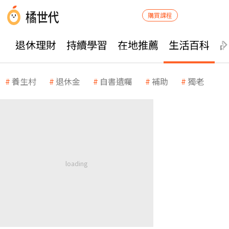
購買課程
退休理財
持續學習
在地推薦
生活百科
養生村
退休金
自書遺囑
補助
獨老