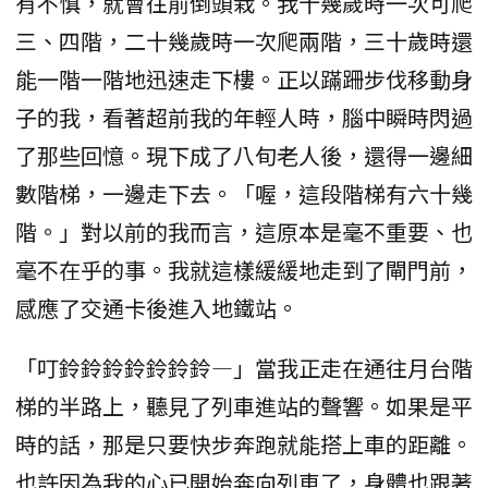
有不慎，就會往前倒頭栽。我十幾歲時一次可爬
三、四階，二十幾歲時一次爬兩階，三十歲時還
能一階一階地迅速走下樓。正以蹣跚步伐移動身
子的我，看著超前我的年輕人時，腦中瞬時閃過
了那些回憶。現下成了八旬老人後，還得一邊細
數階梯，一邊走下去。「喔，這段階梯有六十幾
階。」對以前的我而言，這原本是毫不重要、也
毫不在乎的事。我就這樣緩緩地走到了閘門前，
感應了交通卡後進入地鐵站。
「叮鈴鈴鈴鈴鈴鈴鈴—」當我正走在通往月台階
梯的半路上，聽見了列車進站的聲響。如果是平
時的話，那是只要快步奔跑就能搭上車的距離。
也許因為我的心已開始奔向列車了，身體也跟著