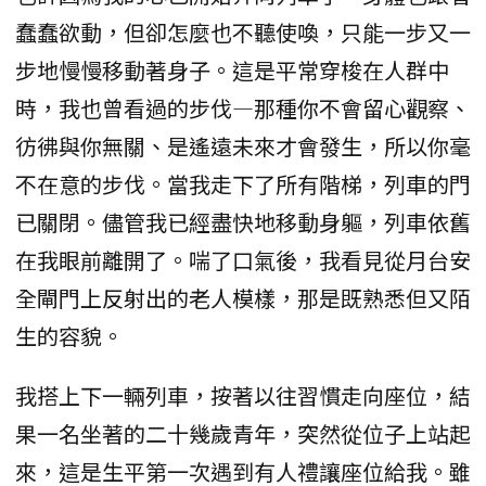
蠢蠢欲動，但卻怎麼也不聽使喚，只能一步又一
步地慢慢移動著身子。這是平常穿梭在人群中
時，我也曾看過的步伐—那種你不會留心觀察、
彷彿與你無關、是遙遠未來才會發生，所以你毫
不在意的步伐。當我走下了所有階梯，列車的門
已關閉。儘管我已經盡快地移動身軀，列車依舊
在我眼前離開了。喘了口氣後，我看見從月台安
全閘門上反射出的老人模樣，那是既熟悉但又陌
生的容貌。
我搭上下一輛列車，按著以往習慣走向座位，結
果一名坐著的二十幾歲青年，突然從位子上站起
來，這是生平第一次遇到有人禮讓座位給我。雖