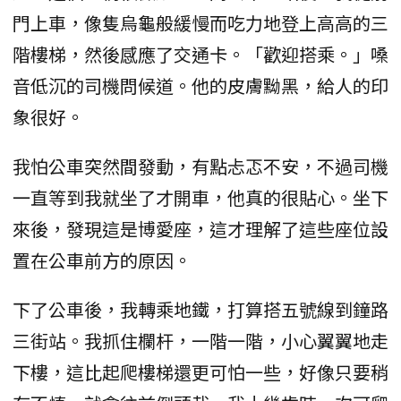
門上車，像隻烏龜般緩慢而吃力地登上高高的三
階樓梯，然後感應了交通卡。「歡迎搭乘。」嗓
音低沉的司機問候道。他的皮膚黝黑，給人的印
象很好。
我怕公車突然間發動，有點忐忑不安，不過司機
一直等到我就坐了才開車，他真的很貼心。坐下
來後，發現這是博愛座，這才理解了這些座位設
置在公車前方的原因。
下了公車後，我轉乘地鐵，打算搭五號線到鐘路
三街站。我抓住欄杆，一階一階，小心翼翼地走
下樓，這比起爬樓梯還更可怕一些，好像只要稍