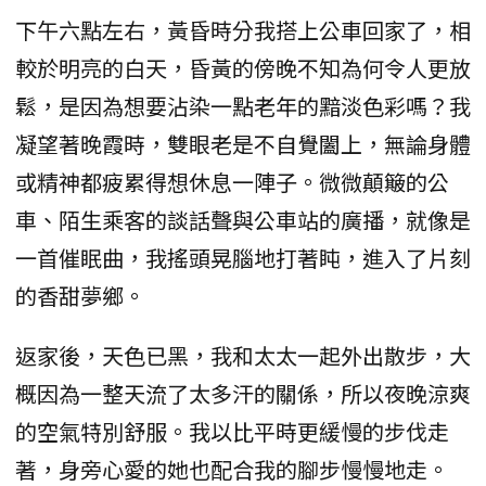
下午六點左右，黃昏時分我搭上公車回家了，相
較於明亮的白天，昏黃的傍晚不知為何令人更放
鬆，是因為想要沾染一點老年的黯淡色彩嗎？我
凝望著晚霞時，雙眼老是不自覺闔上，無論身體
或精神都疲累得想休息一陣子。微微顛簸的公
車、陌生乘客的談話聲與公車站的廣播，就像是
一首催眠曲，我搖頭晃腦地打著盹，進入了片刻
的香甜夢鄉。
返家後，天色已黑，我和太太一起外出散步，大
概因為一整天流了太多汗的關係，所以夜晚涼爽
的空氣特別舒服。我以比平時更緩慢的步伐走
著，身旁心愛的她也配合我的腳步慢慢地走。