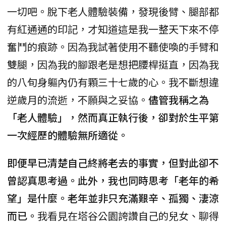
一切吧。脫下老人體驗裝備，發現後臂、腿部都
有紅通通的印記，才知道這是我一整天下來不停
奮鬥的痕跡。因為我試著使用不聽使喚的手臂和
雙腿，因為我的腳跟老是想把腰桿挺直，因為我
的八旬身軀內仍有顆三十七歲的心。我不斷想違
逆歲月的流逝，不願與之妥協。
儘管我稱之為
「老人體驗」，然而真正執行後，卻對於生平第
一次經歷的體驗無所適從。
即便早已清楚自己終將老去的事實，但對此卻不
曾認真思考過。此外，我也同時思考「老年的希
望」是什麼。老年並非只充滿艱辛、孤獨、淒涼
而已。
我看見在塔谷公園誇讚自己的兒女、聊得