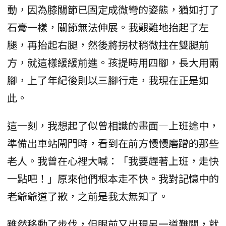
動，因為膝關節已固定成微彎的姿態，猶如打了
石膏一樣，關節無法伸展。我艱難地抬起了左
腿，再抬起右腿，然後將拐杖稍微拄在雙腿前
方，就這樣緩緩前進。孩提時用四腳，長大用兩
腳，上了年紀後則以三腳行走，我現在正是如
此。
這一刻，我想起了似曾相識的畫面—上班途中，
準備出車站閘門時，看到在前方慢慢磨蹭的那些
老人。我曾在心裡大喊：「我要趕著上班，走快
一點吧！」原來他們根本走不快。我對記憶中的
老爺爺道了歉，之前是我太無知了。
雖然移動了步伐，但眼前又出現另一道難關，就