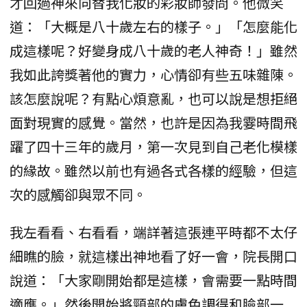
才回過神來向替我化妝的彩妝師發問。他微笑
道：「大概是八十歲左右的樣子。」「怎麼能化
成這樣呢？好變身成八十歲的老人神奇！」雖然
我如此誇獎著他的實力，心情卻有些五味雜陳。
該怎麼說呢？有點心煩意亂，也可以說是想拒絕
面對現實的感覺。當然，也許是因為我霎時間飛
躍了四十三年的歲月，第一次見到自己老化模樣
的緣故。雖然以前也有過各式各樣的經驗，但這
次的感觸卻與眾不同。
我左看看、右看看，端詳著這張連平時都不太仔
細瞧的臉，就這樣出神地看了好一會，院長開口
說道：「大家剛開始都是這樣，會需要一點時間
適應。」然後開始將頸部的膚色調得和臉部一