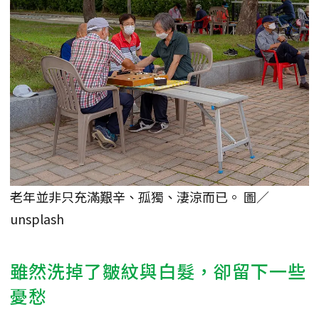
老年並非只充滿艱辛、孤獨、淒涼而已。 圖／
unsplash
雖然洗掉了皺紋與白髮，卻留下一些
憂愁