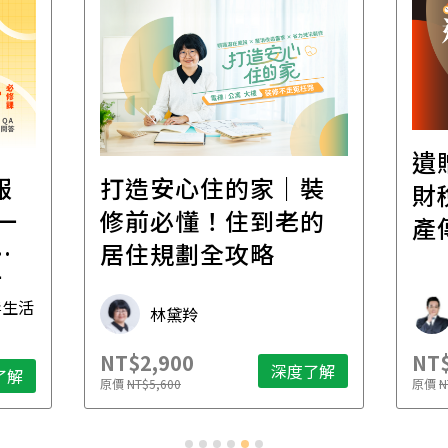
遺
報
打造安心住的家｜裝
財
一
修前必懂！住到老的
產
一
居住規劃全攻略
先
毒生活
林黛羚
NT$2,900
NT$
深度了解
了解
原價
NT$5,600
原價
N