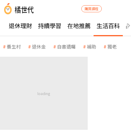
購買課程
退休理財
持續學習
在地推薦
生活百科
養生村
退休金
自書遺囑
補助
獨老