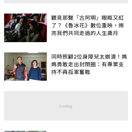
聽見那聲「古阿明」眼眶又紅
了？《魯冰花》數位重映，擦
亮我們共同走過的人生歲月
同時照顧2位身障兒太崩潰！媽
媽勇敢走出封閉圈：有專業支
持不再孤軍奮戰