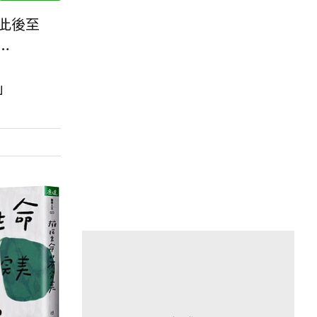
此後至
…
」