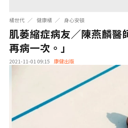
橘世代
健康橘
身心安頓
肌萎縮症病友／陳燕麟醫
再病一次。」
2021-11-01 09:15
康健出版