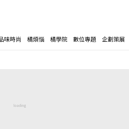
品味時尚
橘煩惱
橘學院
數位專題
企劃策展