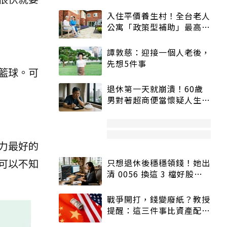
入住平價養生村！全台老人
公寓「政策型補助」最高打
5折
譚敦慈：迎接一個人老後，
先想5件事
籃球。可
退休第一天就崩潰！60歲
男對著超商便當懷疑人生
「一切好安靜」
力最好的
可以不知
只想退休後穩穩領錢！她出
清 0056 換這 3 檔好股：
股價高點照樣買
戰爭開打，錢變廢紙？教授
提醒：這三件事比資產配置
更重要！