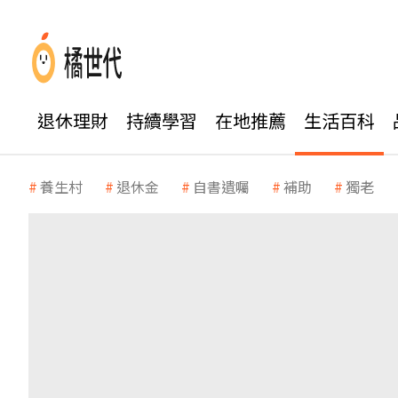
退休理財
持續學習
在地推薦
生活百科
養生村
退休金
自書遺囑
補助
獨老