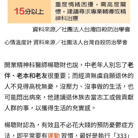
心情溫度計 資料來源／社團法人台灣自殺防治學會
開業精神科醫師楊聰財也說，中老年人別忘了
老
伴、老本和老友
很重要；而經濟無虞自願退休的
人不見得高枕無憂，沒壓力、沒事做的生活，也
可能悶出病來，他建議退休族去當志工或做貢獻
人群的事，以獲得生活的充實感。
楊聰財認為，有效且不必花大錢的預防憂鬱症方
法，即平常要有
運動
習慣，最好是執行「333」