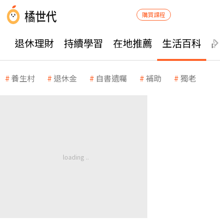
購買課程
退休理財
持續學習
在地推薦
生活百科
養生村
退休金
自書遺囑
補助
獨老