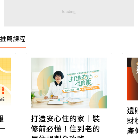
推薦課程
遺
報
打造安心住的家｜裝
財
一
修前必懂！住到老的
產