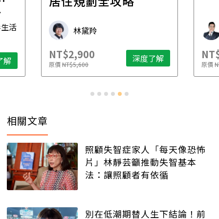
一
居住規劃全攻略
先
毒生活
林黛羚
NT$2,900
NT$
深度了解
了解
原價
NT$5,600
原價
N
相關文章
照顧失智症家人「每天像恐怖
片」林靜芸籲推動失智基本
法：讓照顧者有依循
別在低潮期替人生下結論！前