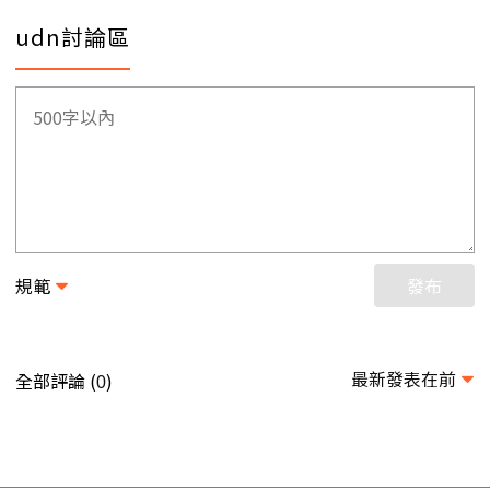
udn討論區
規範
發布
最新發表在前
全部評論 (
)
0