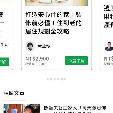
遺
報
打造安心住的家｜裝
財
一
修前必懂！住到老的
產
一
居住規劃全攻略
先
毒生活
林黛羚
NT$2,900
NT$
深度了解
了解
原價
NT$5,600
原價
N
相關文章
照顧失智症家人「每天像恐怖