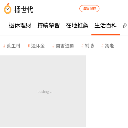
購買課程
退休理財
持續學習
在地推薦
生活百科
養生村
退休金
自書遺囑
補助
獨老