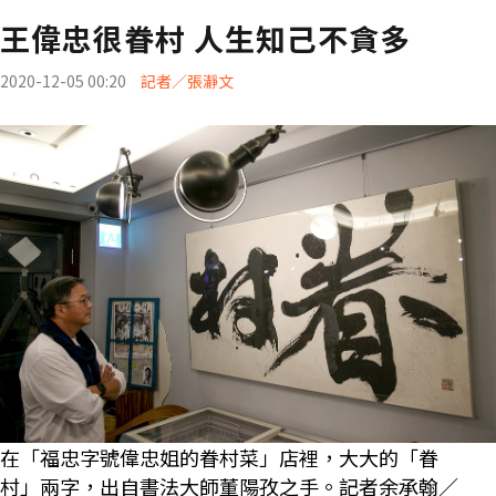
王偉忠很眷村 人生知己不貪多
2020-12-05 00:20
記者／張瀞文
在「福忠字號偉忠姐的眷村菜」店裡，大大的「眷
村」兩字，出自書法大師董陽孜之手。記者余承翰／