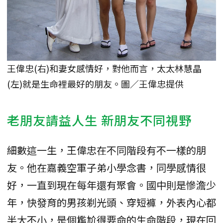
王偉忠(右)和妻女感情好，對他而言，太太林慧晶
(左)就是生命裡最好的朋友。圖／王偉忠提供
老朋友請益人生 新朋友不同視野
細數這一生，王偉忠在不同階段有不一樣的朋
友。他在嘉義空軍子弟小學念書，同學感情很
好，一直到現在每年還有聚會。國中則是慘澹少
年，快發育的男孩剃光頭、穿短褲，外表內心都
半大不小，是個尷尬得要命的生命階段，現在回