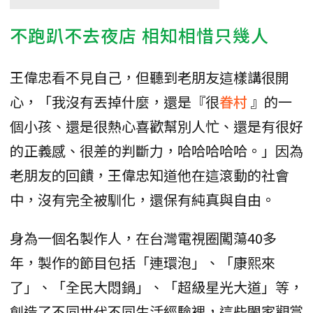
不跑趴不去夜店 相知相惜只幾人
王偉忠看不見自己，但聽到老朋友這樣講很開
心，「我沒有丟掉什麼，還是『很
眷村
』的一
個小孩、還是很熱心喜歡幫別人忙、還是有很好
的正義感、很差的判斷力，哈哈哈哈哈。」因為
老朋友的回饋，王偉忠知道他在這滾動的社會
中，沒有完全被馴化，還保有純真與自由。
身為一個名製作人，在台灣電視圈闖蕩40多
年，製作的節目包括「連環泡」、「康熙來
了」、「全民大悶鍋」、「超級星光大道」等，
創造了不同世代不同生活經驗裡，這些闔家觀賞