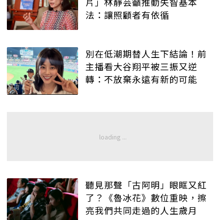
片」林靜芸籲推動失智基本
法：讓照顧者有依循
別在低潮期替人生下結論！前
主播看大谷翔平被三振又逆
轉：不放棄永遠有新的可能
聽見那聲「古阿明」眼眶又紅
了？《魯冰花》數位重映，擦
亮我們共同走過的人生歲月