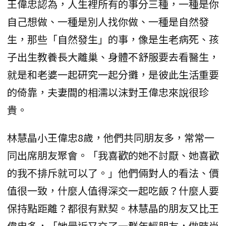
王偉忠認為，人生裡所有的事分三種，一種是你
自己想做、一種是別人找你做、一種是自然發
生，那些「自然發生」的事，像是生老病死、孩
子出生教養長大離巢、身體不舒服要去看醫生，
就是和老婆一起研究一起分攤，是彼此生活重要
的倚靠，夫妻間的相濡以沫對王偉忠來說很珍
貴。
林慧晶小王偉忠8歲，他們共同朋友多，常常一
同出席朋友聚會。「我喜歡的她不討厭、她喜歡
的我不排斥就可以了。」他們倆對人的看法、價
值很一致，什麼人值得深交一起吃飯？什麼人要
保持點距離？都很有默契。林慧晶的朋友又比王
偉忠多，「她最近又交了一群年輕朋友，做時尚