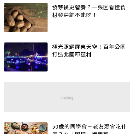
發芽後更營養？一張圖看懂食
材發芽能不能吃！
極光照耀屏東天空！百年公園
打造北國耶誕村
50歲的同學會－老友聚會吃什
麼？為「回憶」添飯菜