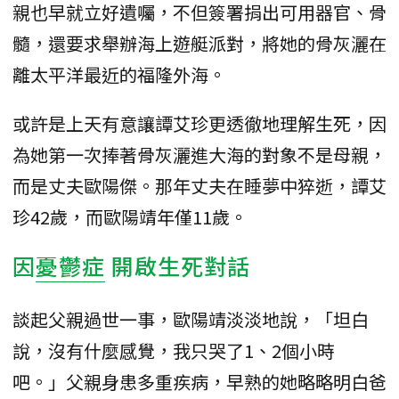
親也早就立好遺囑，不但簽署捐出可用器官、骨
髓，還要求舉辦海上遊艇派對，將她的骨灰灑在
離太平洋最近的福隆外海。
或許是上天有意讓譚艾珍更透徹地理解生死，因
為她第一次捧著骨灰灑進大海的對象不是母親，
而是丈夫歐陽傑。那年丈夫在睡夢中猝逝，譚艾
珍42歲，而歐陽靖年僅11歲。
因
憂鬱症
開啟生死對話
談起父親過世一事，歐陽靖淡淡地說，「坦白
說，沒有什麼感覺，我只哭了1、2個小時
吧。」父親身患多重疾病，早熟的她略略明白爸