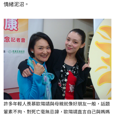
情緒泥沼。
許多年輕人羨慕歐陽靖與母親就像好朋友一般，話題
葷素不拘、對死亡毫無忌諱，歐陽靖直言自己與媽媽