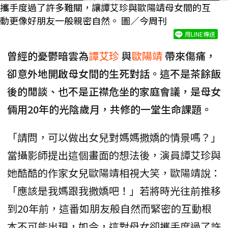
攜手度過了許多難關，讓譚艾珍與歐陽靖母女間的互
動更像好朋友一般親密自然。 圖／今周刊
用LINE傳送
曾經的憂鬱暗雲為
譚艾珍
與
歐陽靖
帶來傷痛，
卻意外地開啟母女間的生死對話。這不是茶餘飯
後的閒談、也不是正襟危坐的家庭會議，是母女
倆用20年的光陰歲月，共修的一堂生命課題。
「請問，可以做出女兒對媽媽撒嬌的情景嗎？」
當攝影師提出這個畫面的想法後，演員譚艾珍與
她酷酷的作家女兒歐陽靖相視大笑，歐陽靖說：
「應該是我媽跟我撒嬌吧！」若將時光往前推移
到20年前，這番如朋友般自然而緊密的互動根
本不可能出現，如今，這對母女卻攜手度過了許