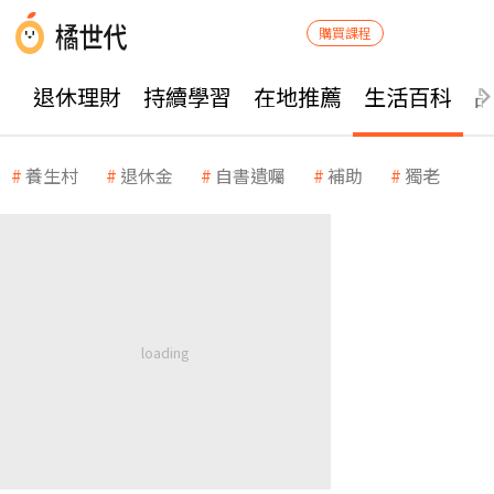
購買課程
退休理財
持續學習
在地推薦
生活百科
養生村
退休金
自書遺囑
補助
獨老