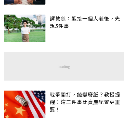
譚敦慈：迎接一個人老後，先
想5件事
戰爭開打，錢變廢紙？教授提
醒：這三件事比資產配置更重
要！