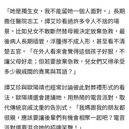
「她是獨生女，我不能留她一個人面對。」長期
擔任醫院志工，譚艾珍看過許多令人不捨的場
景。比如兒女不敢斷然替母親決定放棄急救，最
後病人長期插管，浮腫得不成人形，甚至看不清
楚五官。「在外人看來會覺得這個孩子好狠，不
讓父母好走；但若要放棄急救，兒女們又得承受
多少親戚間的責罵與耳語？」
譚艾珍與歐陽靖也經常討論彼此對葬禮形式的看
法，歐陽靖還會建議她，用熱鬧的電音派對，取
代傳統哀戚沈重的告別式。「我媽跟我的朋友都
很親，應該要讓後輩們有機會相聚一起吧？電音
派對還要混合她的招牌笑聲！」