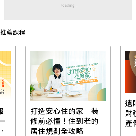
推薦課程
遺
報
打造安心住的家｜裝
財
一
修前必懂！住到老的
產
一
居住規劃全攻略