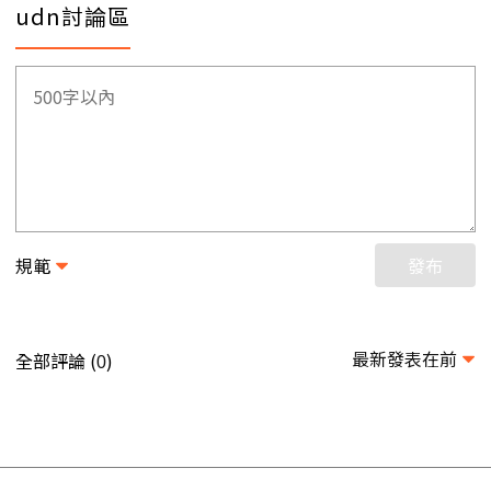
udn討論區
規範
發布
最新發表在前
全部評論 (
)
0