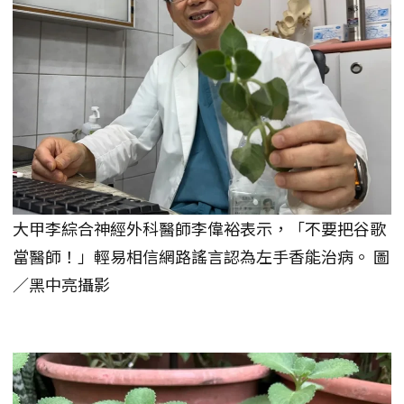
大甲李綜合神經外科醫師李偉裕表示，「不要把谷歌
當醫師！」輕易相信網路謠言認為左手香能治病。 圖
／黑中亮攝影