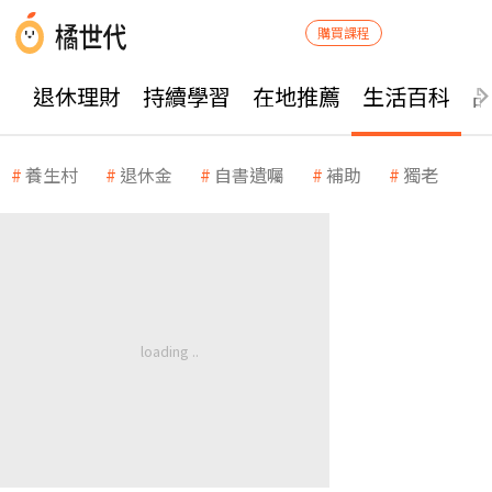
購買課程
退休理財
持續學習
在地推薦
生活百科
養生村
退休金
自書遺囑
補助
獨老