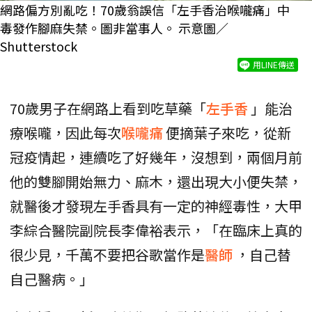
網路偏方別亂吃！70歲翁誤信「左手香治喉嚨痛」中
毒發作腳麻失禁。圖非當事人。 示意圖／
Shutterstock
用LINE傳送
70歲男子在網路上看到吃草藥「
左手香
」能治
療喉嚨，因此每次
喉嚨痛
便摘葉子來吃，從新
冠疫情起，連續吃了好幾年，沒想到，兩個月前
他的雙腳開始無力、麻木，還出現大小便失禁，
就醫後才發現左手香具有一定的神經毒性，大甲
李綜合醫院副院長李偉裕表示，「在臨床上真的
很少見，千萬不要把谷歌當作是
醫師
，自己替
自己醫病。」