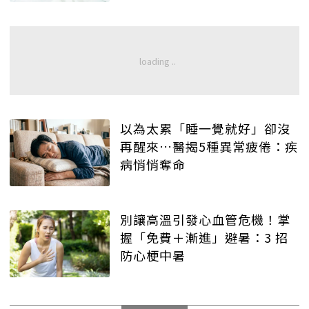
以為太累「睡一覺就好」卻沒
再醒來…醫揭5種異常疲倦：疾
病悄悄奪命
別讓高溫引發心血管危機！掌
握「免費＋漸進」避暑：3 招
防心梗中暑