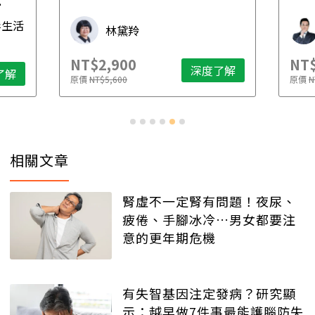
先
毒生活
林黛羚
NT$2,900
NT$
深度了解
了解
原價
NT$5,600
原價
N
相關文章
腎虛不一定腎有問題！夜尿、
疲倦、手腳冰冷…男女都要注
意的更年期危機
有失智基因注定發病？研究顯
示：越早做7件事最能護腦防失