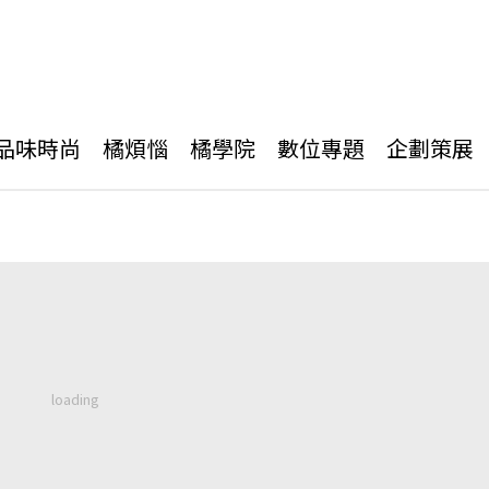
品味時尚
橘煩惱
橘學院
數位專題
企劃策展