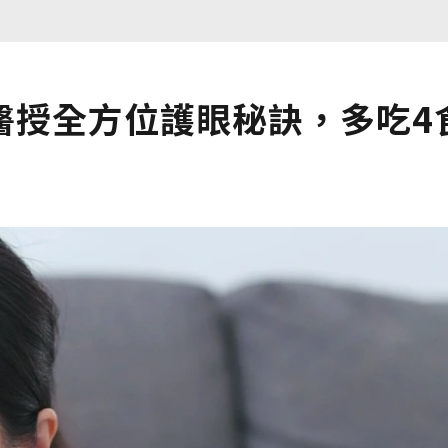
醫授全方位護眼秘訣，多吃4