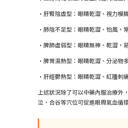
•肝腎陰虛型：眼睛乾澀、視力模
•肺陰不足型：眼睛乾澀、怕風，
•脾肺虛弱型：眼睛無神、乾澀，
•脾胃濕熱型：眼睛乾澀、分泌物
•肝經鬱熱型：眼睛乾澀、紅腫刺
上述狀況除了可以中藥內服治療外
泣、合谷等穴位可促進眼周氣血循