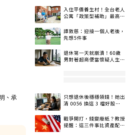
入住平價養生村！全台老人
公寓「政策型補助」最高打
5折
譚敦慈：迎接一個人老後，
先想5件事
退休第一天就崩潰！60歲
男對著超商便當懷疑人生
「一切好安靜」
明、承
只想退休後穩穩領錢！她出
清 0056 換這 3 檔好股：
股價高點照樣買
戰爭開打，錢變廢紙？教授
提醒：這三件事比資產配置
更重要！