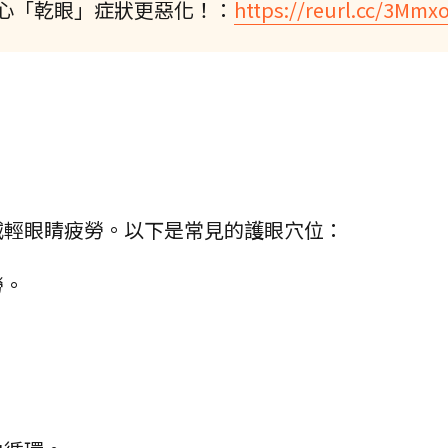
心「乾眼」症狀更惡化！：
https://reurl.cc/3Mmx
減輕眼睛疲勞。以下是常見的護眼穴位：
勞。
。
。