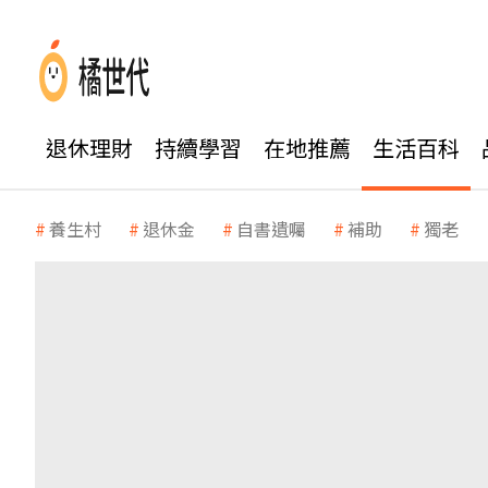
退休理財
持續學習
在地推薦
生活百科
養生村
退休金
自書遺囑
補助
獨老