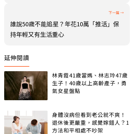
誰說50歲不能追星？年花10萬「推活」保
持年輕又有生活重心
延伸閱讀
林青霞41歲當媽、林志玲47歲
生子！40歲以上高齡產子，勇
氣女星盤點
身體沒病但看到老公就不爽！
退休後更嚴重，感覺嫁錯人？1
方法和平相處不吵架