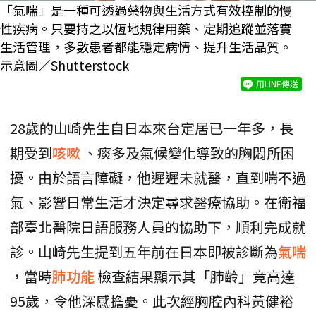
「氣喘」是一種可透過藥物與生活方式有效控制的慢
性疾病。只要持之以恆地規律用藥、定期追蹤並落實
生活管理，多數患者都能穩定病情、提升生活品質。
示意圖／Shutterstock
用LINE傳送
28歲的山崎先生自日本來台定居已一年多，長
期受到
咳嗽
、痰多及氣候變化導致的胸悶所困
擾。由於語言障礙，他遲遲未就醫，直到喘不過
氣、影響日常生活才決定尋求醫療協助。在衛福
部臺北醫院日語服務人員的協助下，順利完成就
診。山崎先生提到五年前在日本即被診斷為
氣喘
，當時
肺功能
檢查結果顯示其「肺齡」竟高達
95歲，令他深感擔憂。此次經胸腔內科黃健裕