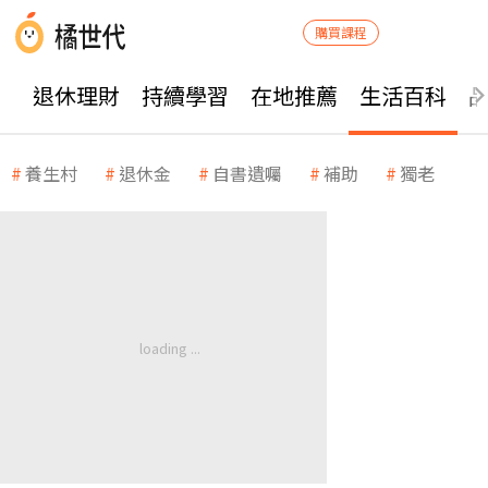
購買課程
退休理財
持續學習
在地推薦
生活百科
養生村
退休金
自書遺囑
補助
獨老