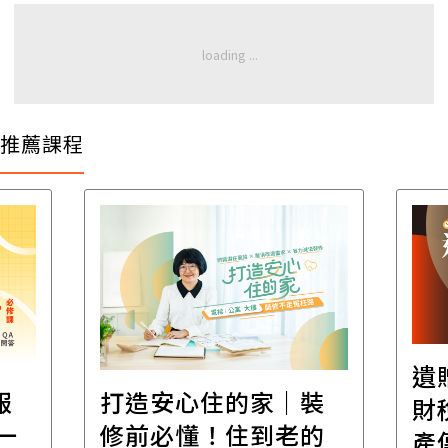
推薦課程
遺
報
打造安心住的家｜裝
財
一
修前必懂！住到老的
產