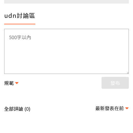
udn討論區
規範
發布
最新發表在前
全部評論 (
)
0