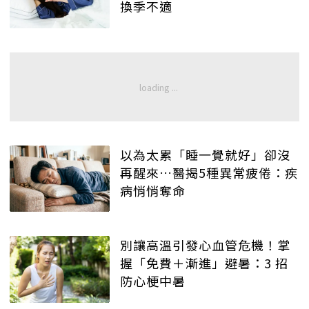
換季不適
以為太累「睡一覺就好」卻沒
再醒來…醫揭5種異常疲倦：疾
病悄悄奪命
別讓高溫引發心血管危機！掌
握「免費＋漸進」避暑：3 招
防心梗中暑