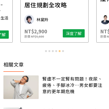
一
居住規劃全攻略
先
毒生活
林黛羚
NT$2,900
NT$
深度了解
了解
原價
NT$5,600
原價
N
相關文章
腎虛不一定腎有問題！夜尿、
疲倦、手腳冰冷…男女都要注
意的更年期危機