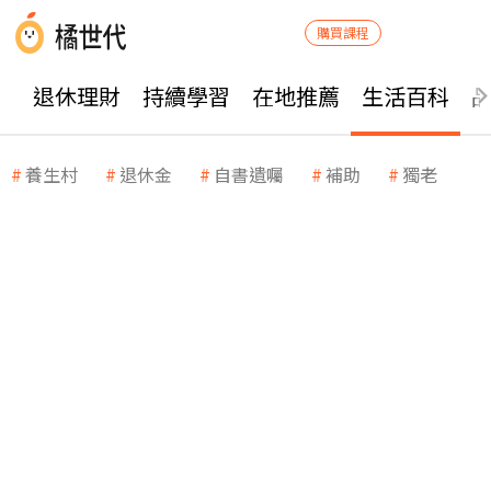
購買課程
退休理財
持續學習
在地推薦
生活百科
養生村
退休金
自書遺囑
補助
獨老