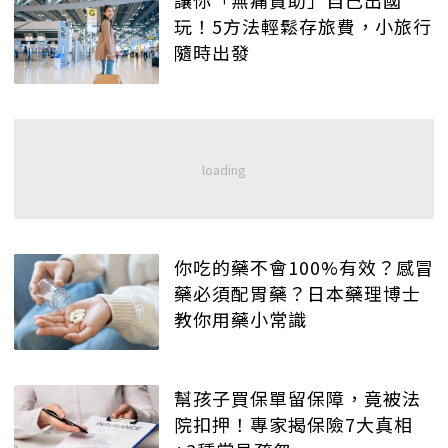
讓你「無痛贊助」自己出國
玩！5方法輕鬆存旅費，小旅行
隨時出發
你吃的藥不會100%有效？感冒
藥必須配胃藥？日本藥理博士
教你用藥小常識
幫孩子買保單留保障，竟被法
院扣押！專家揭保險7大真相