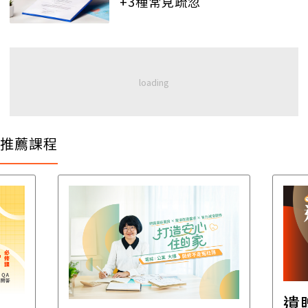
+3種常見疏忽
推薦課程
遺