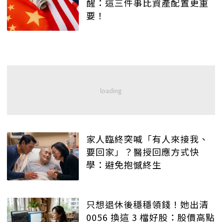
醒：這三件事比資產配置更重
要！
家人臨終突喊「有人來接我、
要回家」？醫授回應方式快
學：避免抱憾終生
只想退休後穩穩領錢！她出清
0056 換這 3 檔好股：股價高點