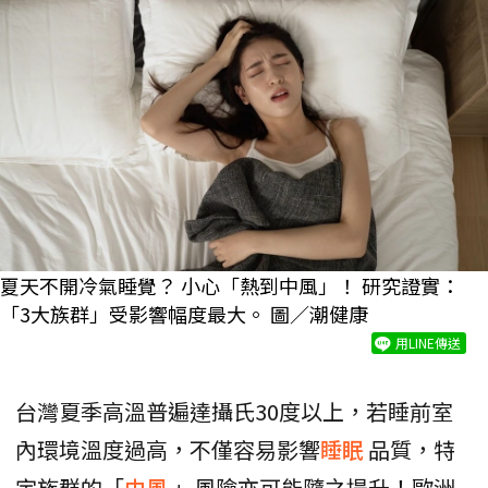
夏天不開冷氣睡覺？ 小心「熱到中風」！ 研究證實：
「3大族群」受影響幅度最大。 圖／潮健康
用LINE傳送
台灣夏季高溫普遍達攝氏30度以上，若睡前室
內環境溫度過高，不僅容易影響
睡眠
品質，特
定族群的「
中風
」風險亦可能隨之提升！歐洲