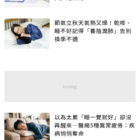
節氣立秋天氣熱又燥！乾咳、
睡不好記得「養陰潤肺」告別
換季不適
以為太累「睡一覺就好」卻沒
再醒來…醫揭5種異常疲倦：疾
病悄悄奪命