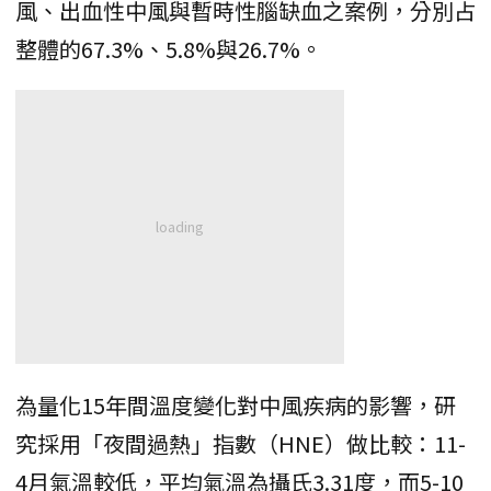
風、出血性中風與暫時性腦缺血之案例，分別占
整體的67.3%、5.8%與26.7%。
為量化15年間溫度變化對中風疾病的影響，研
究採用「夜間過熱」指數（HNE）做比較：11-
4月氣溫較低，平均氣溫為攝氏3.31度，而5-10