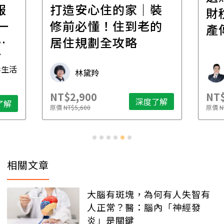
報
打造安心住的家｜裝
財
一
修前必懂！住到老的
產
一
居住規劃全攻略
先
毒生活
林黛羚
NT$2,900
NT$
深度了解
了解
原價
NT$5,600
原價
N
相關文章
大腦有斑塊，為何有人失智有
人正常？醫：腦內「神經發
炎」是關鍵