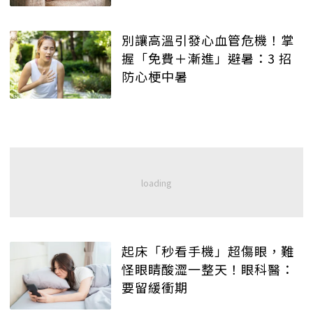
別讓高溫引發心血管危機！掌
握「免費＋漸進」避暑：3 招
防心梗中暑
起床「秒看手機」超傷眼，難
怪眼睛酸澀一整天！眼科醫：
要留緩衝期