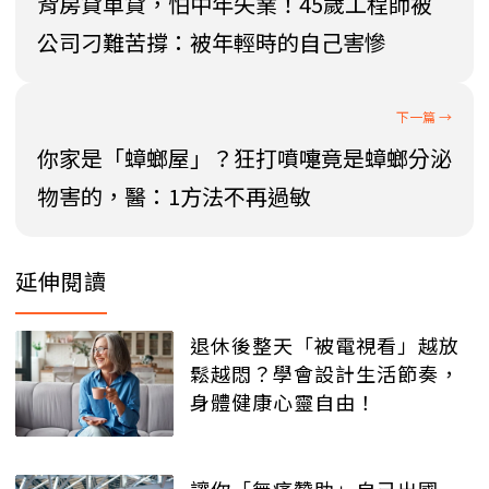
背房貸車貸，怕中年失業！45歲工程師被
公司刁難苦撐：被年輕時的自己害慘
你家是「蟑螂屋」？狂打噴嚏竟是蟑螂分泌
物害的，醫：1方法不再過敏
延伸閱讀
退休後整天「被電視看」越放
鬆越悶？學會設計生活節奏，
身體健康心靈自由！