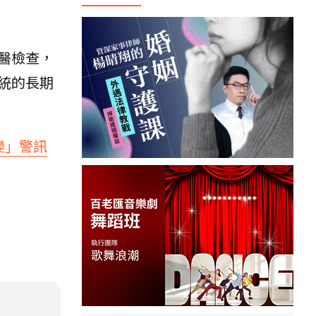
醫檢查，
統的長期
變」警訊