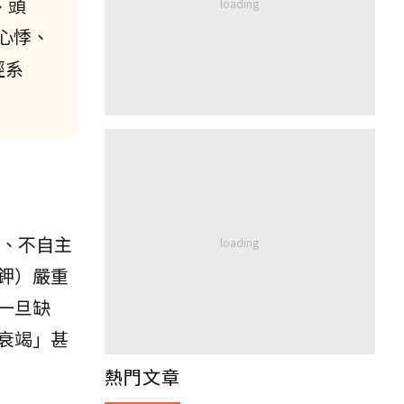
、頭
心悸、
經系
痛、不自主
鉀）嚴重
一旦缺
衰竭」甚
熱門文章