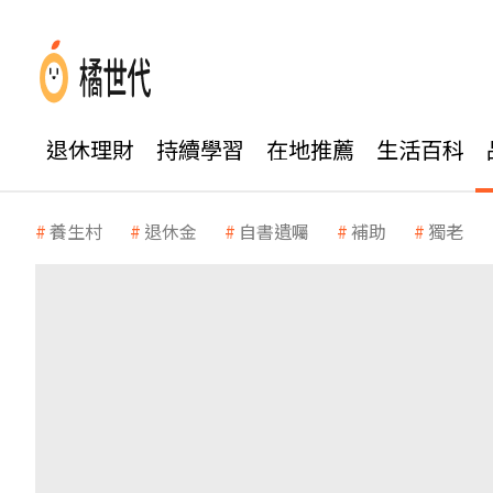
退休理財
持續學習
在地推薦
生活百科
養生村
退休金
自書遺囑
補助
獨老