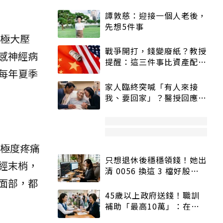
譚敦慈：迎接一個人老後，
先想5件事
受極大壓
戰爭開打，錢變廢紙？教授
感神經病
提醒：這三件事比資產配置
每年夏季
更重要！
家人臨終突喊「有人來接
我、要回家」？醫授回應方
式快學：避免抱憾終生
種極度疼痛
只想退休後穩穩領錢！她出
經末梢，
清 0056 換這 3 檔好股：
面部，都
股價高點照樣買
45歲以上政府送錢！職訓
補助「最高10萬」：在
職、待業都能申請