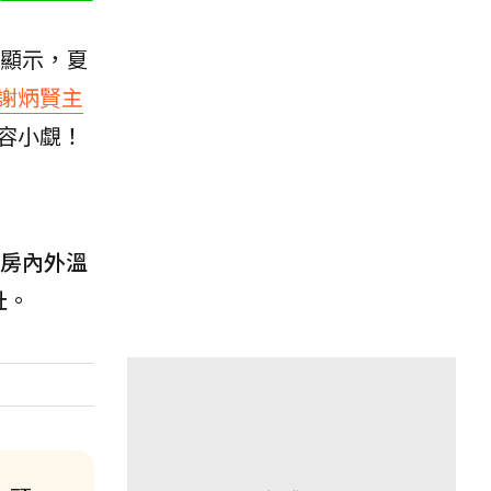
顯示，夏
謝炳賢主
容小覷！
房內外溫
扯
。