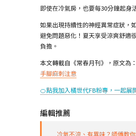
即使在冷氣房，也要每30分鐘起身活
如果出現持續性的神經異常症狀，
避免問題惡化！夏天享受涼爽舒適
負擔。
本文轉載自《常春月刊》，原文為
手腳麻刺注意
🍊點我加入橘世代FB粉專，一起展
編輯推薦
冷氣不涼、有異味？師傅教你「