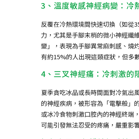
3、溫度敏感神經病變：冷
反覆在冷熱環境間快速切換（如從3
力，尤其是手腳末梢的微小神經纖
變」，表現為手腳異常麻刺感、燒
有約15%的人出現這類症狀，但多
4、三叉神經痛：冷刺激的
夏季貪吃冰品或長時間面對冷氣出風
的神經疾病，被形容為「電擊般」
或冰冷食物刺激口腔內的神經終端
可能引發無法忍受的疼痛，嚴重影