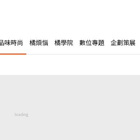
品味時尚
橘煩惱
橘學院
數位專題
企劃策展