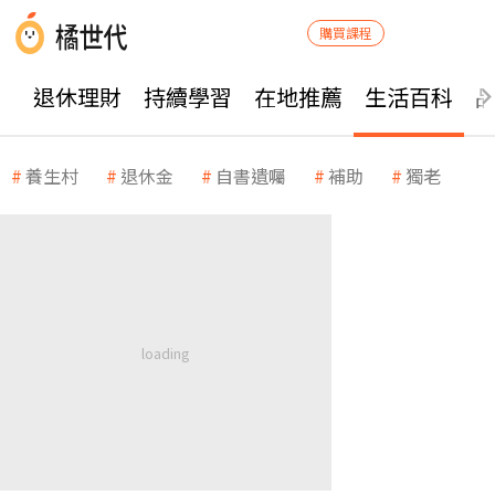
購買課程
退休理財
持續學習
在地推薦
生活百科
養生村
退休金
自書遺囑
補助
獨老