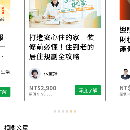
遺
報
打造安心住的家｜裝
財
一
修前必懂！住到老的
產
一
居住規劃全攻略
先
毒生活
林黛羚
NT$2,900
NT$
深度了解
了解
原價
NT$5,600
原價
N
相關文章