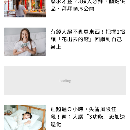
麼求才靈？3類人必拜，關鍵供
品、拜拜順序公開
有錢人絕不亂買東西！把握2招
讓「花出去的錢」回饋到自己
身上
睡超過Ｏ小時，失智風險狂
飆！醫：大腦「3功能」恐加速
退化