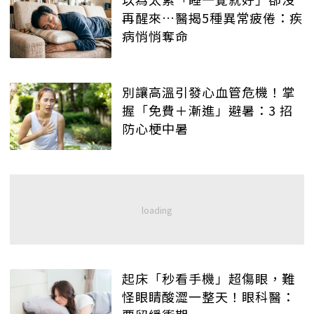
再醒來…醫揭5種異常疲倦：疾
病悄悄奪命
別讓高溫引發心血管危機！掌
握「免費＋漸進」避暑：3 招
防心梗中暑
起床「秒看手機」超傷眼，難
怪眼睛酸澀一整天！眼科醫：