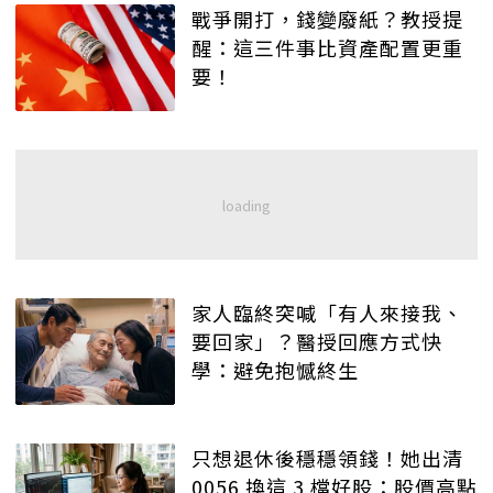
戰爭開打，錢變廢紙？教授提
醒：這三件事比資產配置更重
要！
家人臨終突喊「有人來接我、
要回家」？醫授回應方式快
學：避免抱憾終生
只想退休後穩穩領錢！她出清
0056 換這 3 檔好股：股價高點