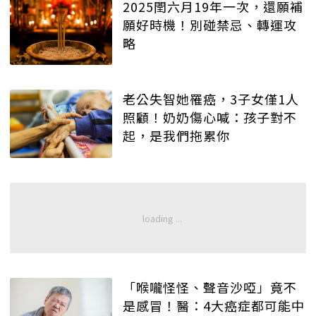
2025閏六月19年一次，還願補
願好時機！別碰禁忌、轉運攻
略
老公失智她罹癌，3子女僅1人
照顧！奶奶傷心喊：孩子對不
起，是我們拖累你
「喉嚨怪怪、聲音沙啞」竟不
是感冒！醫：4大癌症都可能中