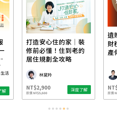
遺
報
打造安心住的家｜裝
財
一
修前必懂！住到老的
產
一
居住規劃全攻略
先
毒生活
林黛羚
NT$2,900
NT$
深度了解
了解
原價
NT$5,600
原價
N