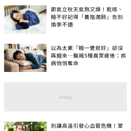
節氣立秋天氣熱又燥！乾咳、
睡不好記得「養陰潤肺」告別
換季不適
以為太累「睡一覺就好」卻沒
再醒來…醫揭5種異常疲倦：疾
病悄悄奪命
別讓高溫引發心血管危機！掌