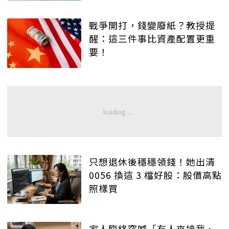
戰爭開打，錢變廢紙？教授提
醒：這三件事比資產配置更重
要！
只想退休後穩穩領錢！她出清
0056 換這 3 檔好股：股價高點
照樣買
家人臨終突喊「有人來接我、