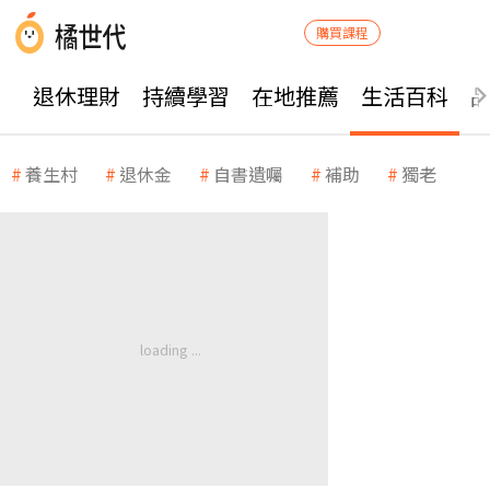
購買課程
退休理財
持續學習
在地推薦
生活百科
養生村
退休金
自書遺囑
補助
獨老