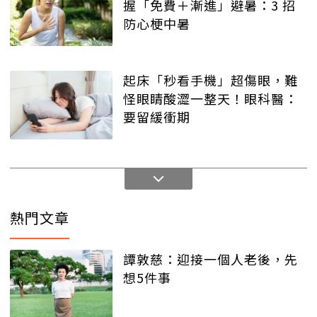
握「免費＋漸進」避暑：3 招
防心梗中暑
起床「秒看手機」超傷眼，難
怪眼睛酸澀一整天！眼科醫：
要留緩衝期
熱門文章
譚敦慈：迎接一個人老後，先
想5件事