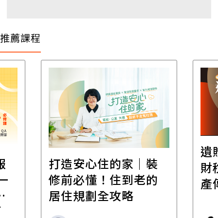
推薦課程
遺
報
打造安心住的家｜裝
財
一
修前必懂！住到老的
產
一
居住規劃全攻略
先