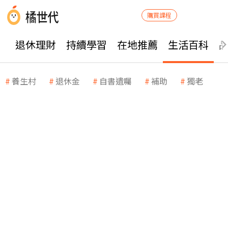
購買課程
退休理財
持續學習
在地推薦
生活百科
養生村
退休金
自書遺囑
補助
獨老