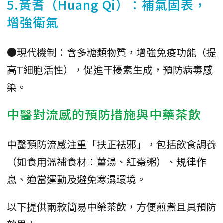
5.黃耆（Huang Qi）：補氣固表，
增強衛氣
●現代機制：含多糖類物質，增強免疫功能（提
高T細胞活性），促進干擾素生成，預防病毒感
染。
中醫對流感的預防措施與中藥茶飲
中醫預防流感注重「扶正祛邪」，包括飲食調養
（如食用溫補食材：薑湯、紅棗粥）、規律作
息、適當運動及避免寒濕環境。
以下提供兩款簡易中藥茶飲，方便煎煮且具預防