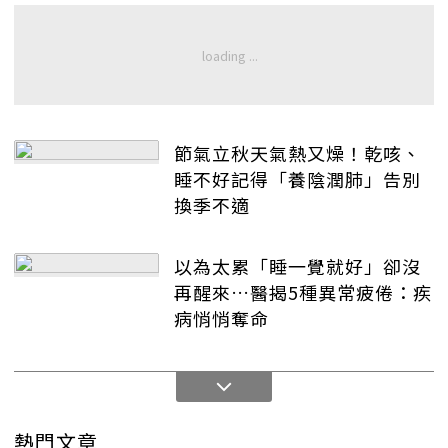
節氣立秋天氣熱又燥！乾咳、
睡不好記得「養陰潤肺」告別
換季不適
以為太累「睡一覺就好」卻沒
再醒來…醫揭5種異常疲倦：疾
病悄悄奪命
熱門文章