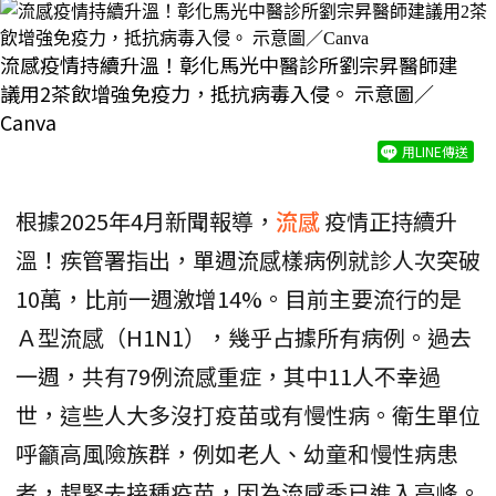
流感疫情持續升溫！彰化馬光中醫診所劉宗昇醫師建
議用2茶飲增強免疫力，抵抗病毒入侵。 示意圖／
Canva
用LINE傳送
根據2025年4月新聞報導，
流感
疫情正持續升
溫！疾管署指出，單週流感樣病例就診人次突破
10萬，比前一週激增14%。目前主要流行的是
Ａ型流感（H1N1），幾乎占據所有病例。過去
一週，共有79例流感重症，其中11人不幸過
世，這些人大多沒打疫苗或有慢性病。衛生單位
呼籲高風險族群，例如老人、幼童和慢性病患
者，趕緊去接種疫苗，因為流感季已進入高峰。