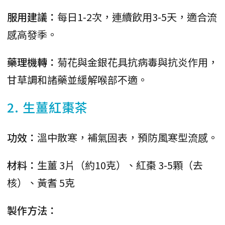
服用建議：
每日1-2次，連續飲用3-5天，適合流
感高發季。
藥理機轉：
菊花與金銀花具抗病毒與抗炎作用，
甘草調和諸藥並緩解喉部不適。
2. 生薑紅棗茶
功效：
溫中散寒，補氣固表，預防風寒型流感。
材料：
生薑 3片（約10克）、紅棗 3-5顆（去
核）、黃耆 5克
製作方法：