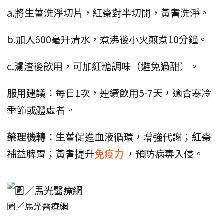
a.將生薑洗淨切片，紅棗對半切開，黃耆洗淨。
b.加入600毫升清水，煮沸後小火煎煮10分鐘。
c.濾渣後飲用，可加紅糖調味（避免過甜）。
服用建議：
每日1次，連續飲用5-7天，適合寒冷
季節或體虛者。
藥理機轉：
生薑促進血液循環，增強代謝；紅棗
補益脾胃；黃耆提升
免疫力
，預防病毒入侵。
圖／馬光醫療網