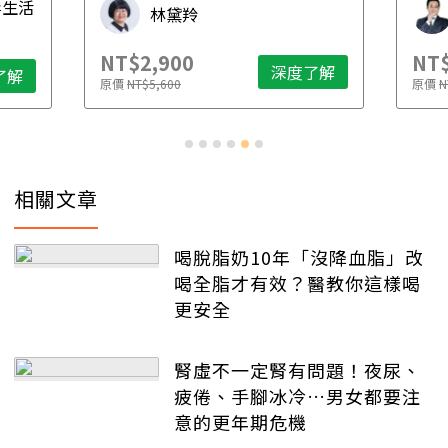
毒生活
林黛羚
NT$2,900
NT$
深度了解
了解
原價
NT$5,600
原價
N
相關文章
喝脫脂奶10年「沒降血脂」改
喝全脂才有效？醫教你這樣喝
更安全
腎虛不一定腎有問題！夜尿、
疲倦、手腳冰冷…男女都要注
意的更年期危機