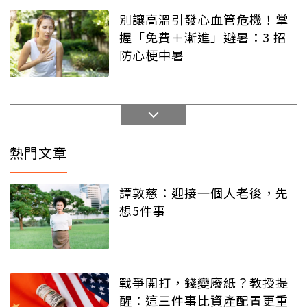
別讓高溫引發心血管危機！掌
握「免費＋漸進」避暑：3 招
防心梗中暑
熱門文章
譚敦慈：迎接一個人老後，先
想5件事
戰爭開打，錢變廢紙？教授提
醒：這三件事比資產配置更重