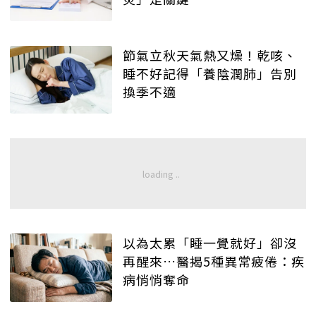
節氣立秋天氣熱又燥！乾咳、
睡不好記得「養陰潤肺」告別
換季不適
以為太累「睡一覺就好」卻沒
再醒來…醫揭5種異常疲倦：疾
病悄悄奪命