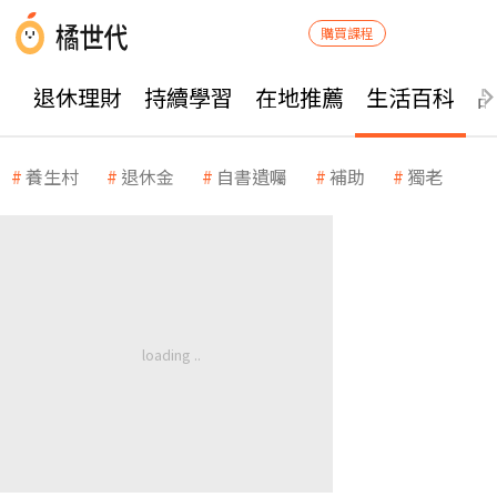
購買課程
退休理財
持續學習
在地推薦
生活百科
養生村
退休金
自書遺囑
補助
獨老