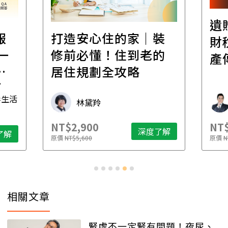
遺
報
打造安心住的家｜裝
財
一
修前必懂！住到老的
產
一
居住規劃全攻略
先
毒生活
林黛羚
NT$2,900
NT$
深度了解
了解
原價
NT$5,600
原價
N
相關文章
腎虛不一定腎有問題！夜尿、