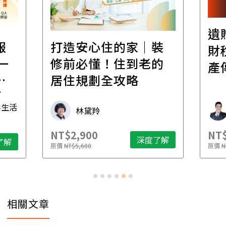
遺
報
打造安心住的家｜裝
財
一
修前必懂！住到老的
產
一
居住規劃全攻略
先
毒生活
林黛羚
NT$2,900
NT$
深度了解
了解
原價
NT$5,600
原價
N
相關文章