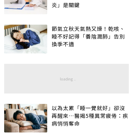
炎」是關鍵
節氣立秋天氣熱又燥！乾咳、
睡不好記得「養陰潤肺」告別
換季不適
以為太累「睡一覺就好」卻沒
再醒來…醫揭5種異常疲倦：疾
病悄悄奪命