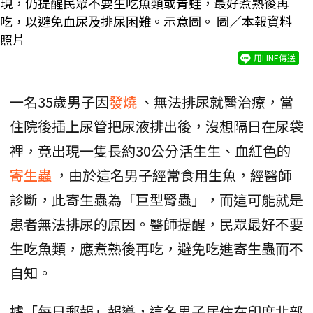
現，仍提醒民眾不要生吃魚類或青蛙，最好煮熟後再
吃，以避免血尿及排尿困難。示意圖。 圖／本報資料
照片
用LINE傳送
一名35歲男子因
發燒
、無法排尿就醫治療，當
住院後插上尿管把尿液排出後，沒想隔日在尿袋
裡，竟出現一隻長約30公分活生生、血紅色的
寄生蟲
，由於這名男子經常食用生魚，經醫師
診斷，此寄生蟲為「巨型腎蟲」，而這可能就是
患者無法排尿的原因。醫師提醒，民眾最好不要
生吃魚類，應煮熟後再吃，避免吃進寄生蟲而不
自知。
據「每日郵報」報導，這名男子居住在印度北部