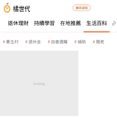
購買課程
退休理財
持續學習
在地推薦
生活百科
養生村
退休金
自書遺囑
補助
獨老