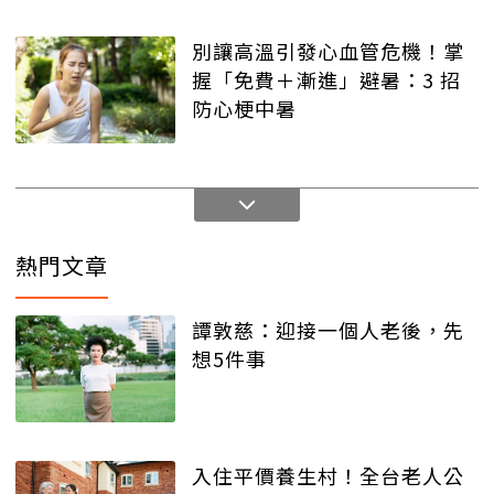
別讓高溫引發心血管危機！掌
握「免費＋漸進」避暑：3 招
防心梗中暑
熱門文章
譚敦慈：迎接一個人老後，先
想5件事
入住平價養生村！全台老人公