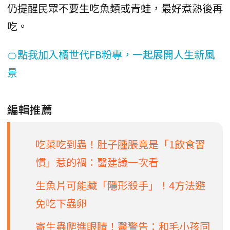
仍提醒民眾不要生吃魚類或青蛙，最好煮熟後再
吃。
🍊點我加入橘世代FB粉專，一起展開人生新風
景
編輯推薦
吃菜吃到蟲！肚子腫脹竟是「1飲食習
慣」惹的禍：醫建議一次看
生魚片可能藏「隱形殺手」！4方法避
免吃下蟲卵
寄生蟲爬進眼睛！醫警告：和毛小孩同