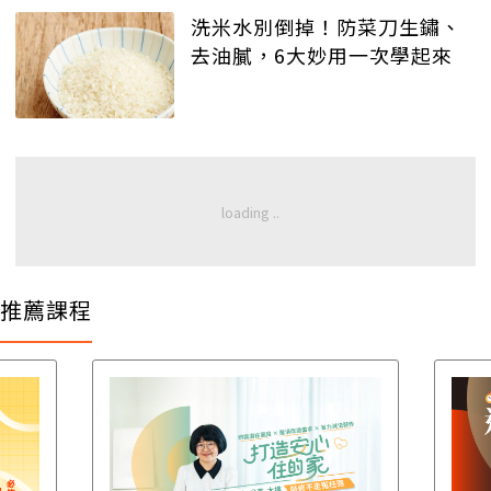
洗米水別倒掉！防菜刀生鏽、
去油膩，6大妙用一次學起來
推薦課程