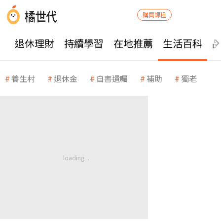
購買課程
退休理財
持續學習
在地推薦
生活百科
養生村
退休金
自書遺囑
補助
獨老