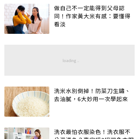
做自己不一定能得到父母認
同！作家黃大米有感：要懂得
看淡
洗米水別倒掉！防菜刀生鏽、
去油膩，6大妙用一次學起來
洗衣最怕衣服染色！洗衣服不