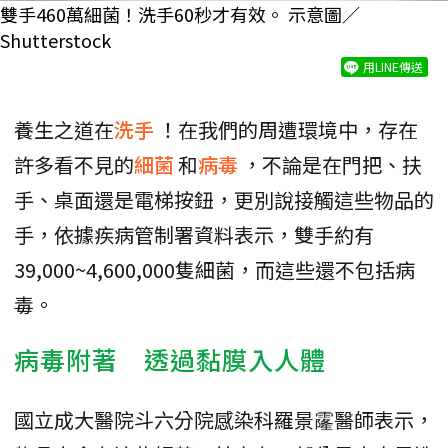
雙手460萬細菌！洗手60秒才有效。 示意圖／
Shutterstock
用LINE傳送
養生之道在
洗手
！在我們的周遭環境中，存在
許多看不見的
細菌
和
病毒
，不論是在門把、扶
手、桌面還是電梯按鈕，更別說接觸這些物品的
手，依據疾病管制署資料表示，雙手約有
39,000~4,600,000隻細菌，而這些還不包括病
毒。
病毒附著 透過黏膜入人體
國立成大醫院斗六分院感染科羅景霳醫師表示，