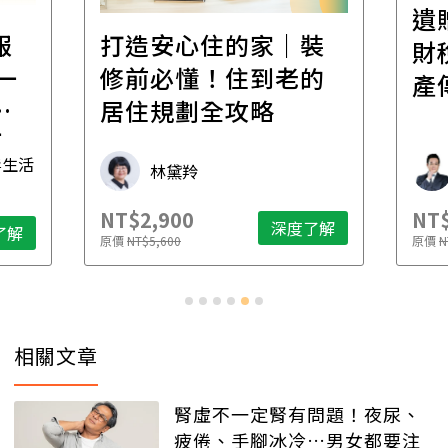
遺
報
打造安心住的家｜裝
財
一
修前必懂！住到老的
產
一
居住規劃全攻略
先
毒生活
林黛羚
NT$2,900
NT$
深度了解
了解
原價
NT$5,600
原價
N
相關文章
腎虛不一定腎有問題！夜尿、
疲倦、手腳冰冷…男女都要注