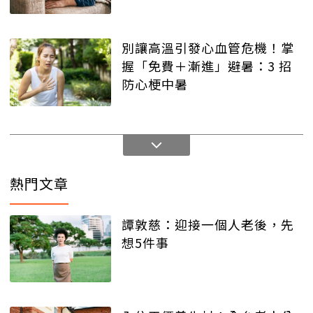
別讓高溫引發心血管危機！掌
握「免費＋漸進」避暑：3 招
防心梗中暑
熱門文章
譚敦慈：迎接一個人老後，先
想5件事