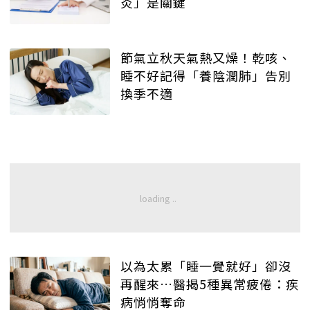
炎」是關鍵
節氣立秋天氣熱又燥！乾咳、
睡不好記得「養陰潤肺」告別
換季不適
以為太累「睡一覺就好」卻沒
再醒來…醫揭5種異常疲倦：疾
病悄悄奪命