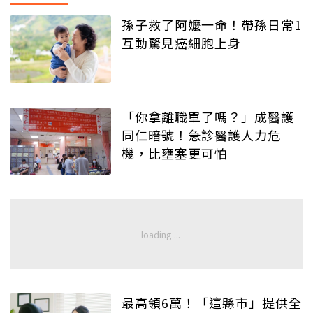
孫子救了阿嬤一命！帶孫日常1
互動驚見癌細胞上身
「你拿離職單了嗎？」成醫護
同仁暗號！急診醫護人力危
機，比壅塞更可怕
最高領6萬！「這縣市」提供全