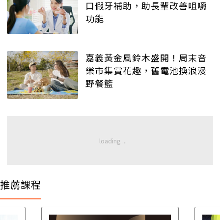
口假牙補助，助長輩改善咀嚼
功能
嘉義黃金風鈴木盛開！周末音
樂市集賞花趣，舊電池換浪漫
野餐籃
推薦課程