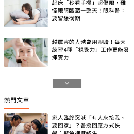
起床「秒看手機」超傷眼，難
怪眼睛酸澀一整天！眼科醫：
要留緩衝期
越厲害的人越會用眼睛！每天
練習4種「視覺力」工作更能發
揮實力
熱門文章
家人臨終突喊「有人來接我、
要回家」？醫授回應方式快
學：避免抱憾終生