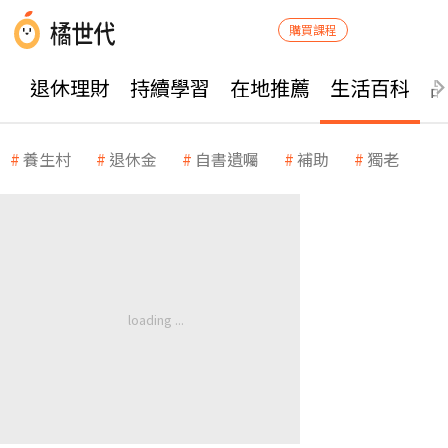
購買課程
退休理財
持續學習
在地推薦
生活百科
養生村
退休金
自書遺囑
補助
獨老