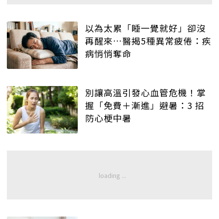
以為太累「睡一覺就好」卻沒
再醒來…醫揭5種異常疲倦：疾
病悄悄奪命
別讓高溫引發心血管危機！掌
握「免費＋漸進」避暑：3 招
防心梗中暑