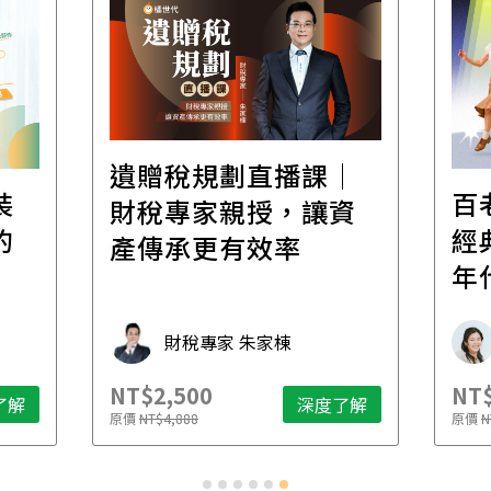
遺贈稅規劃直播課│
裝
百
財稅專家親授，讓資
的
經
產傳承更有效率
年
財稅專家 朱家棟
NT$2,500
NT$
了解
深度了解
原價
NT$4,888
原價
N