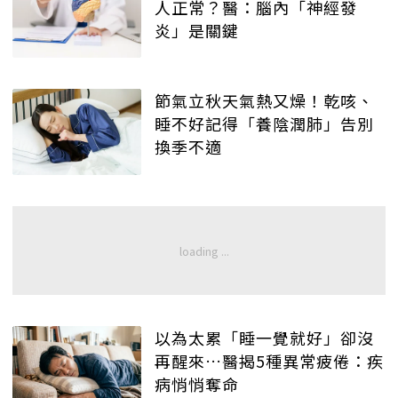
人正常？醫：腦內「神經發
炎」是關鍵
節氣立秋天氣熱又燥！乾咳、
睡不好記得「養陰潤肺」告別
換季不適
以為太累「睡一覺就好」卻沒
再醒來…醫揭5種異常疲倦：疾
病悄悄奪命