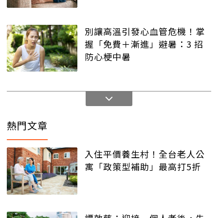
別讓高溫引發心血管危機！掌
握「免費＋漸進」避暑：3 招
防心梗中暑
熱門文章
入住平價養生村！全台老人公
寓「政策型補助」最高打5折
譚敦慈：迎接一個人老後，先