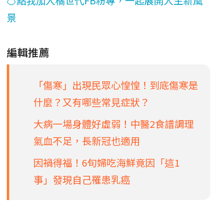
🍊點我加入橘世代FB粉專，一起展開人生新風
景
編輯推薦
「傷寒」出現民眾心惶惶！到底傷寒是
什麼？又有哪些常見症狀？
大病一場身體好虛弱！中醫2食譜調理
氣血不足，長新冠也適用
因禍得福！6旬婦吃海鮮竟因「這1
事」發現自己罹患乳癌