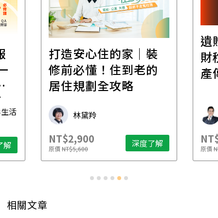
遺
報
打造安心住的家｜裝
財
一
修前必懂！住到老的
產
一
居住規劃全攻略
先
毒生活
林黛羚
NT$2,900
NT$
深度了解
了解
原價
NT$5,600
原價
N
相關文章