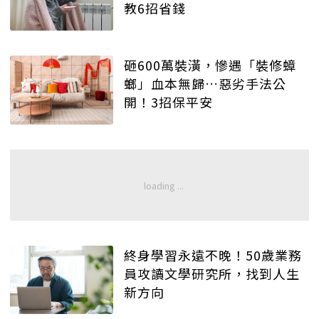
教6招省錢
砸600萬裝潢，慘遇「裝修蟑
螂」血本無歸…惡劣手法公
開！3招保平安
終身學習永遠不晚！50歲業務
員攻讀文學研究所，找到人生
新方向