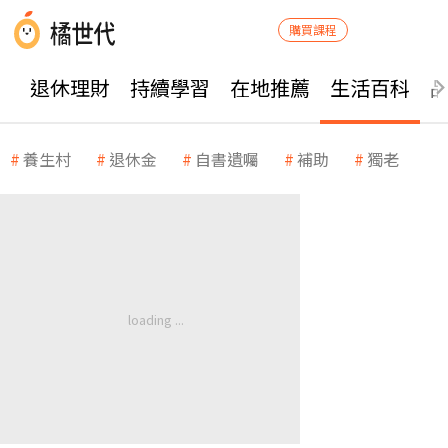
購買課程
退休理財
持續學習
在地推薦
生活百科
養生村
退休金
自書遺囑
補助
獨老