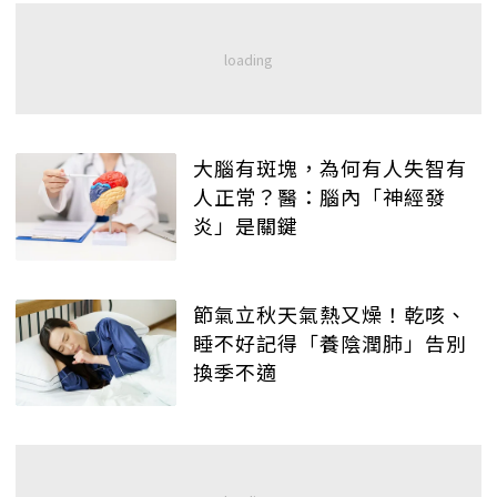
大腦有斑塊，為何有人失智有
人正常？醫：腦內「神經發
炎」是關鍵
節氣立秋天氣熱又燥！乾咳、
睡不好記得「養陰潤肺」告別
換季不適