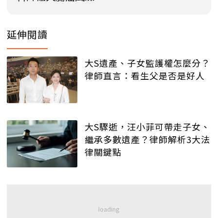
延伸閱讀
大S遺產、子女監護權怎麼分？
律師直言：看生父是否是好人
大S驟逝，汪小菲可帶走子女、
繼承多數遺產？律師解析3大法
律關鍵點