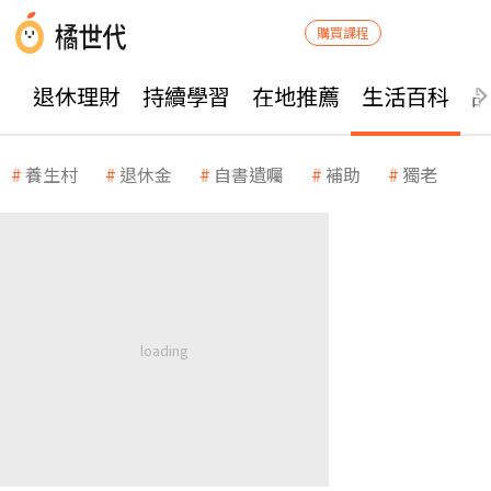
購買課程
退休理財
持續學習
在地推薦
生活百科
養生村
退休金
自書遺囑
補助
獨老