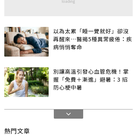
以為太累「睡一覺就好」卻沒
再醒來…醫揭5種異常疲倦：疾
病悄悄奪命
別讓高溫引發心血管危機！掌
握「免費＋漸進」避暑：3 招
防心梗中暑
熱門文章