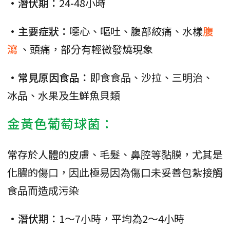
•潛伏期：
24-48小時
•主要症狀：
噁心、嘔吐、腹部絞痛、水樣
腹
瀉
、頭痛，部分有輕微發燒現象
•常見原因食品：
即食食品、沙拉、三明治、
冰品、水果及生鮮魚貝類
金黃色葡萄球菌：
常存於人體的皮膚、毛髮、鼻腔等黏膜，尤其是
化膿的傷口，因此極易因為傷口未妥善包紮接觸
食品而造成污染
•潛伏期：
1～7小時，平均為2～4小時