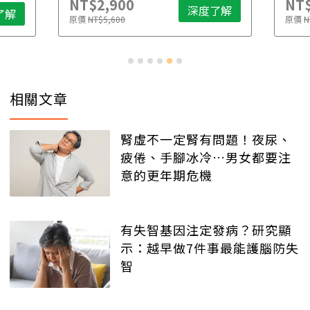
NT$2,900
NT$
深度了解
了解
原價
NT$5,600
原價
N
相關文章
腎虛不一定腎有問題！夜尿、
疲倦、手腳冰冷…男女都要注
意的更年期危機
有失智基因注定發病？研究顯
示：越早做7件事最能護腦防失
智