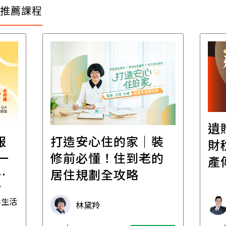
推薦課程
遺
報
打造安心住的家｜裝
財
一
修前必懂！住到老的
產
一
居住規劃全攻略
先
毒生活
林黛羚