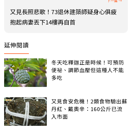
又見長照悲歌！73退休建築師疑身心俱疲
抱起病妻丟下14樓再自首
延伸閱讀
冬天吃釋迦正是時候！可預防
便祕、調節血壓但這種人不能
多吃
又見食安危機！2類食物驗出蘇
丹紅、戴奧辛：160公斤已流
入市面