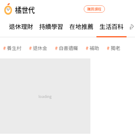
購買課程
退休理財
持續學習
在地推薦
生活百科
養生村
退休金
自書遺囑
補助
獨老