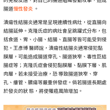
腸道
慢性發炎
。
潰瘍性結腸炎通常是呈現連續性病灶，從直腸向
結腸延伸。克隆氏症的病灶會呈跳躍式分布，包
括食道、胃、小腸、結腸、直腸等皆可能受到侵
犯。王彥博 醫師說，潰瘍性結腸炎通常侵犯黏
膜層，可能造成腸道穿孔、腸道狹窄、毒性巨結
腸症等；克隆氏症會侵犯黏膜層、黏膜下層、肌
肉層，若未接受治療，恐 導致腸道狹窄、穿
孔、瘻管、膿瘍等嚴重併發症。倘若腸道長期處
於發炎的狀 態，將使罹癌風險增加。