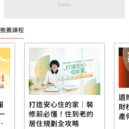
推薦課程
遺
報
打造安心住的家｜裝
財
一
修前必懂！住到老的
產
一
居住規劃全攻略