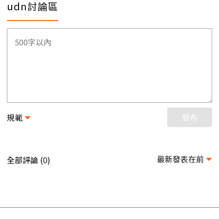
udn討論區
規範
發布
最新發表在前
全部評論 (
)
0