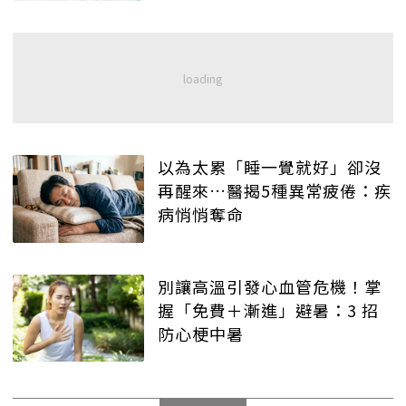
以為太累「睡一覺就好」卻沒
再醒來…醫揭5種異常疲倦：疾
病悄悄奪命
別讓高溫引發心血管危機！掌
握「免費＋漸進」避暑：3 招
防心梗中暑