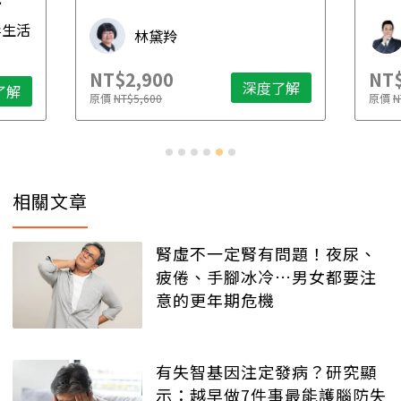
先
毒生活
林黛羚
NT$2,900
NT$
深度了解
了解
原價
NT$5,600
原價
N
相關文章
腎虛不一定腎有問題！夜尿、
疲倦、手腳冰冷…男女都要注
意的更年期危機
有失智基因注定發病？研究顯
示：越早做7件事最能護腦防失