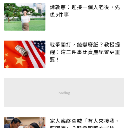
譚敦慈：迎接一個人老後，先
想5件事
戰爭開打，錢變廢紙？教授提
醒：這三件事比資產配置更重
要！
家人臨終突喊「有人來接我、
要回家」？醫授回應方式快