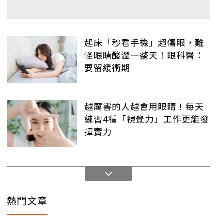
起床「秒看手機」超傷眼，難
怪眼睛酸澀一整天！眼科醫：
要留緩衝期
越厲害的人越會用眼睛！每天
練習4種「視覺力」工作更能發
揮實力
熱門文章