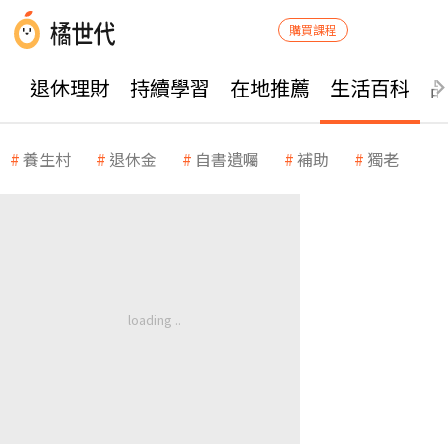
購買課程
退休理財
持續學習
在地推薦
生活百科
養生村
退休金
自書遺囑
補助
獨老