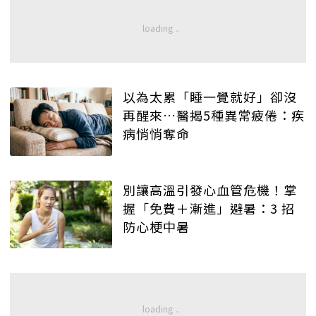
以為太累「睡一覺就好」卻沒
再醒來…醫揭5種異常疲倦：疾
病悄悄奪命
別讓高溫引發心血管危機！掌
握「免費＋漸進」避暑：3 招
防心梗中暑