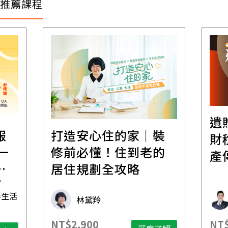
推薦課程
遺
報
打造安心住的家｜裝
財
一
修前必懂！住到老的
產
一
居住規劃全攻略
先
毒生活
林黛羚
NT$2,900
NT$