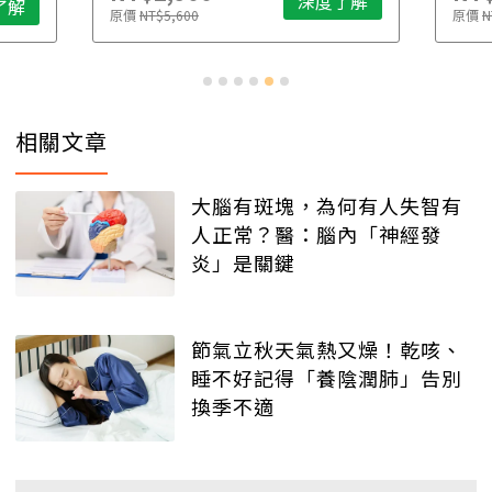
深度了解
了解
原價
NT$5,600
原價
N
相關文章
大腦有斑塊，為何有人失智有
人正常？醫：腦內「神經發
炎」是關鍵
節氣立秋天氣熱又燥！乾咳、
睡不好記得「養陰潤肺」告別
換季不適