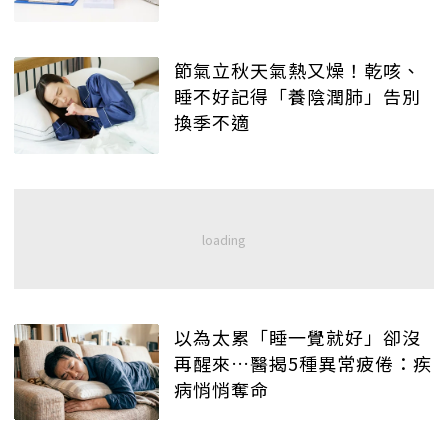
節氣立秋天氣熱又燥！乾咳、
睡不好記得「養陰潤肺」告別
換季不適
以為太累「睡一覺就好」卻沒
再醒來…醫揭5種異常疲倦：疾
病悄悄奪命