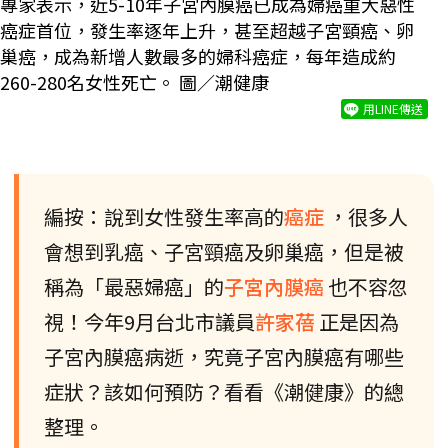
專家表示，近5-10年子宮內膜癌已成為婦癌重大惡性
癌症首位，發生率逐年上升，甚至超越子宮頸癌、卵
巢癌，成為新增人數最多的婦科癌症，每年造成約
260-280名女性死亡。 圖／潮健康
用LINE傳送
編按：說到女性發生率高的
癌症
，很多人
會想到乳癌、子宮頸癌及卵巢癌，但是被
稱為「最惡婦癌」的
子宮內膜癌
也不容忽
視！今年9月台北市議員
許家蓓
正是因為
子宮內膜癌病逝，究竟子宮內膜癌有哪些
症狀？該如何預防？看看《潮健康》的總
整理。