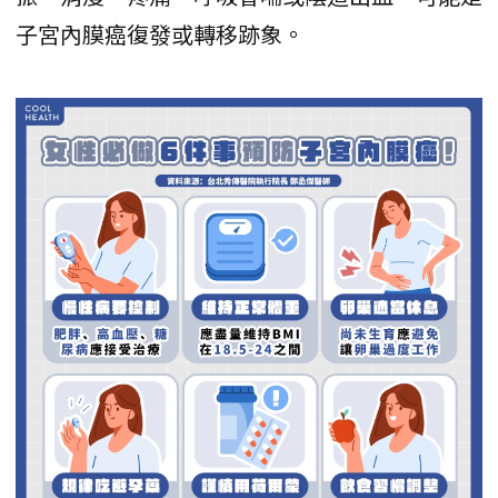
子宮內膜癌復發或轉移跡象。