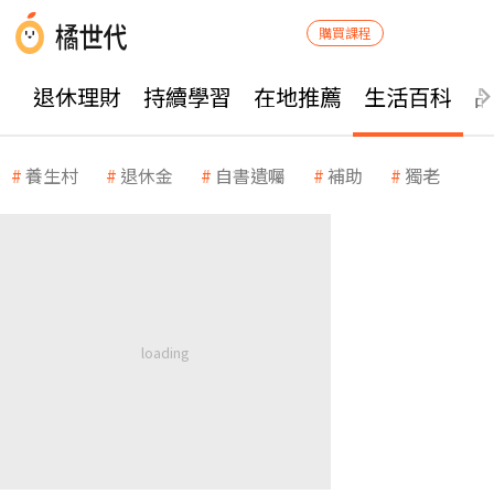
購買課程
退休理財
持續學習
在地推薦
生活百科
養生村
退休金
自書遺囑
補助
獨老