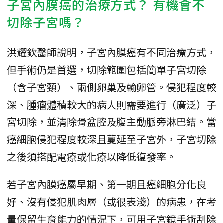
子宮內膜癌的治療方式？ 有機會不
切除子宮嗎？
洪耀欽醫師說明，子宮內膜癌有不同治療方式，
但手術仍是首選，切除範圍包括簡單子宮切除
（含子宮頸）、兩側卵巢及輸卵管。侵犯程度較
深、腫瘤體積較大的病人則需要進行（廣泛）子
宮切除，並清除骨盆腔及腹主動脈旁淋巴結。當
癌細胞侵犯程度較深且蔓延至子宮外，子宮切除
之後須搭配電療或化療以降低復發率。
若子宮內膜癌屬早期、第一期且癌細胞分化良
好、沒有侵犯肌肉層（或很表淺）的病患，在考
量保留生育能力的情況下，可用子宮鏡手術刮除