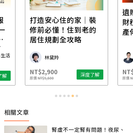
遺
報
打造安心住的家｜裝
財
一
修前必懂！住到老的
產
一
居住規劃全攻略
先
毒生活
林黛羚
NT$2,900
NT$
深度了解
了解
原價
NT$5,600
原價
N
相關文章
腎虛不一定腎有問題！夜尿、