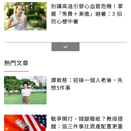
別讓高溫引發心血管危機！掌
握「免費＋漸進」避暑：3 招
防心梗中暑
熱門文章
譚敦慈：迎接一個人老後，先
想5件事
戰爭開打，錢變廢紙？教授提
醒：這三件事比資產配置更重