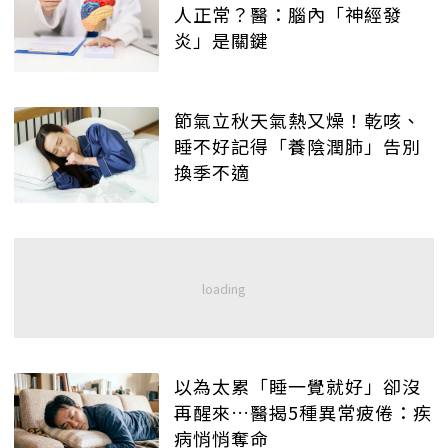
人正常？醫：腦內「神經發
炎」是關鍵
節氣立秋天氣熱又燥！乾咳、
睡不好記得「養陰潤肺」告別
換季不適
以為太累「睡一覺就好」卻沒
再醒來…醫揭5種異常疲倦：疾
病悄悄奪命