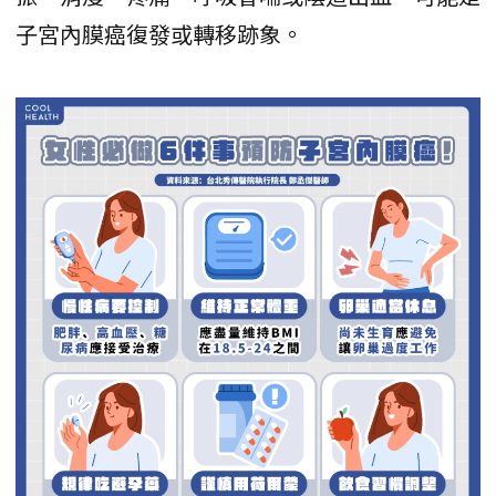
子宮內膜癌復發或轉移跡象。