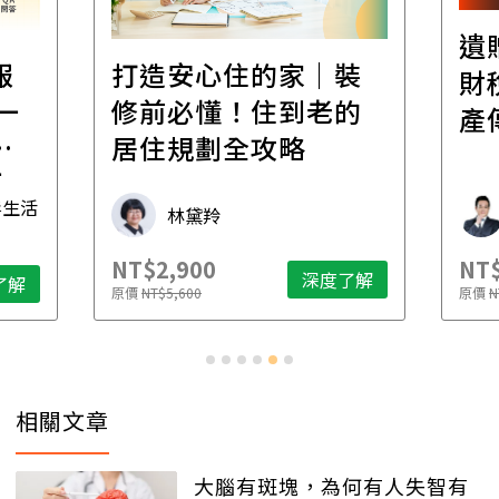
遺
報
打造安心住的家｜裝
財
一
修前必懂！住到老的
產
一
居住規劃全攻略
先
毒生活
林黛羚
NT$2,900
NT$
深度了解
了解
原價
NT$5,600
原價
N
相關文章
大腦有斑塊，為何有人失智有