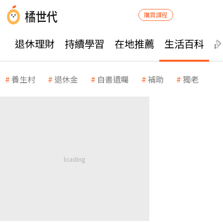
購買課程
退休理財
持續學習
在地推薦
生活百科
養生村
退休金
自書遺囑
補助
獨老