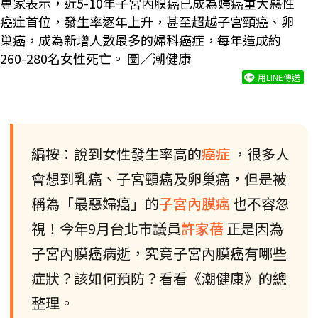
專家表示，近5-10年子宮內膜癌已成為婦癌重大惡性
癌症首位，發生率逐年上升，甚至超越子宮頸癌、卵
巢癌，成為新增人數最多的婦科癌症，每年造成約
260-280名女性死亡。 圖／潮健康
用LINE傳送
編按：說到女性發生率高的
癌症
，很多人
會想到乳癌、子宮頸癌及卵巢癌，但是被
稱為「最惡婦癌」的
子宮內膜癌
也不容忽
視！今年9月台北市議員
許家蓓
正是因為
子宮內膜癌病逝，究竟子宮內膜癌有哪些
症狀？該如何預防？看看《潮健康》的總
整理。