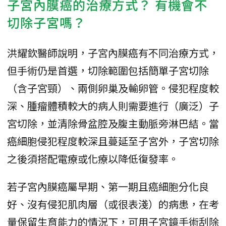
子宮內膜癌的治療方式？ 有機會不
切除子宮嗎？
洪耀欽醫師說明，子宮內膜癌有不同治療方式，
但手術仍是首選，切除範圍包括簡單子宮切除
（含子宮頸）、兩側卵巢及輸卵管。侵犯程度較
深、腫瘤體積較大的病人則需要進行（廣泛）子
宮切除，並清除骨盆腔及腹主動脈旁淋巴結。當
癌細胞侵犯程度較深且蔓延至子宮外，子宮切除
之後須搭配電療或化療以降低復發率。
若子宮內膜癌屬早期、第一期且癌細胞分化良
好、沒有侵犯肌肉層（或很表淺）的病患，在考
量保留生育能力的情況下，可用子宮鏡手術刮除