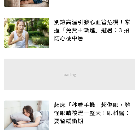
別讓高溫引發心血管危機！掌
握「免費＋漸進」避暑：3 招
防心梗中暑
起床「秒看手機」超傷眼，難
怪眼睛酸澀一整天！眼科醫：
要留緩衝期