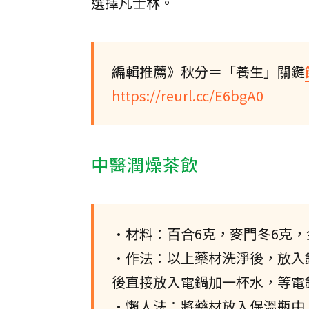
選擇凡士林。
編輯推薦》秋分＝「養生」關鍵
https://reurl.cc/E6bgA0
中醫潤燥茶飲
•材料：百合6克，麥門冬6克，
•作法：以上藥材洗淨後，放入鍋內，
後直接放入電鍋加一杯水，等電
•懶人法：將藥材放入保溫瓶中