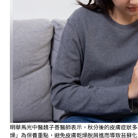
明華馬光中醫魏子善醫師表示，秋分後的皮膚症狀多
燥」為保養重點，避免皮膚乾燥脫屑進而導致苔蘚化。 圖／