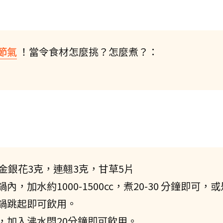
節氣
！當令食材怎麼挑？怎麼煮？：
金銀花3克，連翹3克，甘草5片
加水約1000-1500cc，煮20-30 分鐘即可，
鍋跳起即可飲用。
，加入沸水悶20分鐘即可飲用。