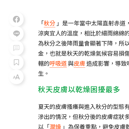
「
秋分
」是一年當中太陽直射赤道
涼爽宜人的溫度，相比於細雨綿綿
為秋分之後降雨量會顯著下降，所
金，也就是秋天的乾燥氣候容易損
轄的
呼吸道
與
皮膚
造成影響，導致
生。
秋天皮膚以乾燥困擾最多
夏天的皮膚搔癢與進入秋分的型態
滲出的情況，但秋分後的皮膚症狀
以「
潤燥
」為保養重點，避免皮膚