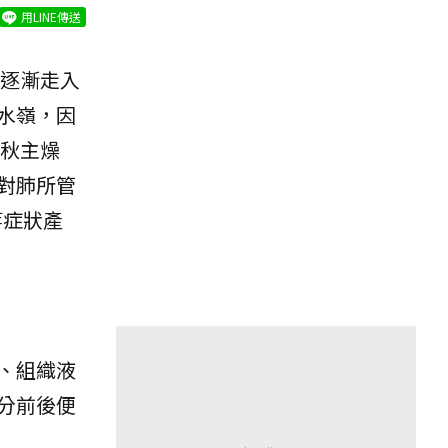
用LINE傳送
逐漸走入
水嶺，因
秋主燥
對肺所管
等症狀產
、組織液
分前後便