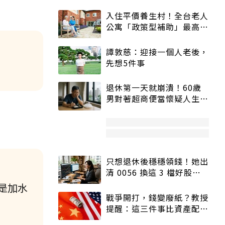
入住平價養生村！全台老人
公寓「政策型補助」最高打
5折
譚敦慈：迎接一個人老後，
先想5件事
退休第一天就崩潰！60歲
男對著超商便當懷疑人生
「一切好安靜」
只想退休後穩穩領錢！她出
清 0056 換這 3 檔好股：
股價高點照樣買
或是加水
戰爭開打，錢變廢紙？教授
提醒：這三件事比資產配置
更重要！