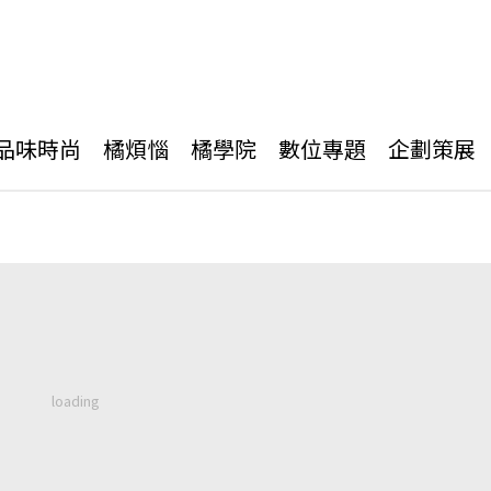
品味時尚
橘煩惱
橘學院
數位專題
企劃策展