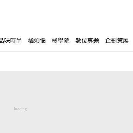
品味時尚
橘煩惱
橘學院
數位專題
企劃策展