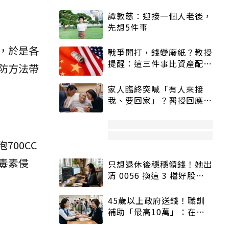
譚敦慈：迎接一個人老後，
先想5件事
，於是各
戰爭開打，錢變廢紙？教授
提醒：這三件事比資產配置
防方法帶
更重要！
家人臨終突喊「有人來接
我、要回家」？醫授回應方
式快學：避免抱憾終生
700CC
毒素侵
只想退休後穩穩領錢！她出
清 0056 換這 3 檔好股：
股價高點照樣買
45歲以上政府送錢！職訓
補助「最高10萬」：在
職、待業都能申請