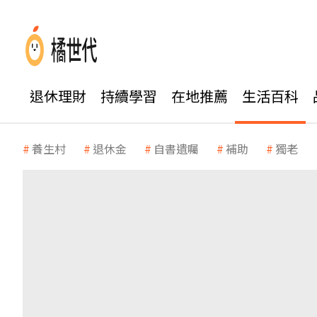
退休理財
持續學習
在地推薦
生活百科
養生村
退休金
自書遺囑
補助
獨老