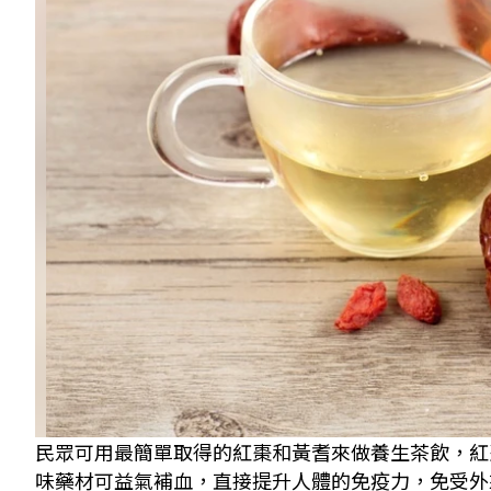
民眾可用最簡單取得的紅棗和黃耆來做養生茶飲，紅棗約
味藥材可益氣補血，直接提升人體的免疫力，免受外來病菌