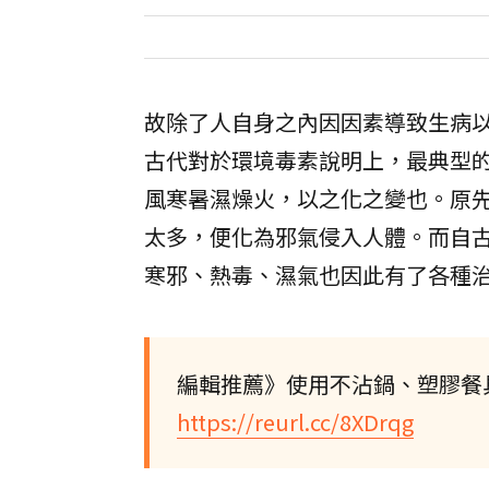
故除了人自身之內因因素導致生病
古代對於環境毒素說明上，最典型
風寒暑濕燥火，以之化之變也。原
太多，便化為邪氣侵入人體。而自
寒邪、熱毒、濕氣也因此有了各種
編輯推薦》使用不沾鍋、塑膠餐
https://reurl.cc/8XDrqg