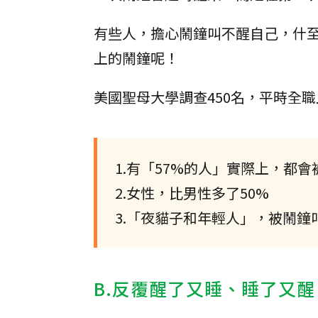
有些人，擔心鬧鐘叫不醒自己，什至
上的鬧鐘呢！
美國聖母大學調查450名，平時全
1.有「57%的人」實際上，都
2.女性，比男性多了50%
3.「夜貓子和年輕人」，被鬧鐘
B.反覆醒了又睡、睡了又