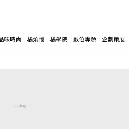
品味時尚
橘煩惱
橘學院
數位專題
企劃策展