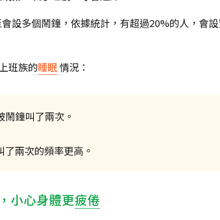
會設多個鬧鐘，依據統計，有超過20%的人，會設
職上班族的
睡眠
情況：
會被鬧鐘叫了兩次。
叫了兩次的頻率更高。
醒，小心身體更
疲倦