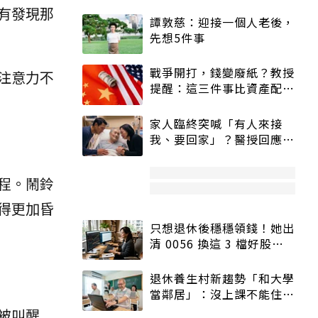
有發現那
譚敦慈：迎接一個人老後，
先想5件事
戰爭開打，錢變廢紙？教授
注意力不
提醒：這三件事比資產配置
更重要！
家人臨終突喊「有人來接
我、要回家」？醫授回應方
式快學：避免抱憾終生
程。鬧鈴
得更加昏
只想退休後穩穩領錢！她出
清 0056 換這 3 檔好股：
股價高點照樣買
退休養生村新趨勢「和大學
當鄰居」：沒上課不能住、
宿舍變養老房
被叫醒