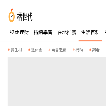
退休理財
持續學習
在地推薦
生活百科
養生村
退休金
自書遺囑
補助
獨老