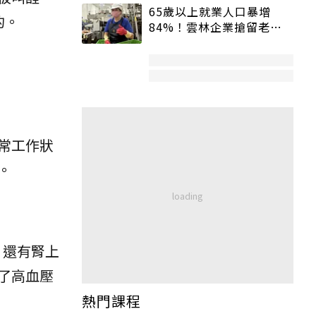
65歲以上就業人口暴增
的。
84%！雲林企業搶留老員
工：穩定性高、經驗豐富
常工作狀
。
，還有腎上
了高血壓
熱門課程