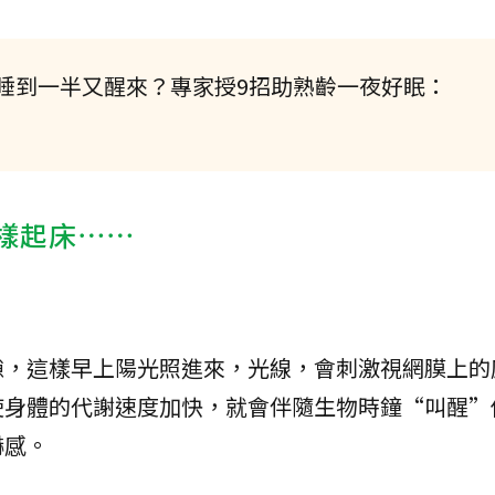
睡到一半又醒來？專家授9招助熟齡一夜好眠：
這樣起床⋯⋯
隙，這樣早上陽光照進來，光線，會刺激視網膜上的
使身體的代謝速度加快，就會伴隨生物時鐘“叫醒”
嚇感。