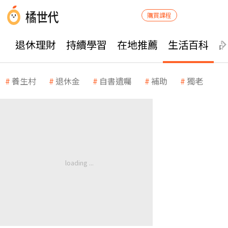
購買課程
退休理財
持續學習
在地推薦
生活百科
養生村
退休金
自書遺囑
補助
獨老