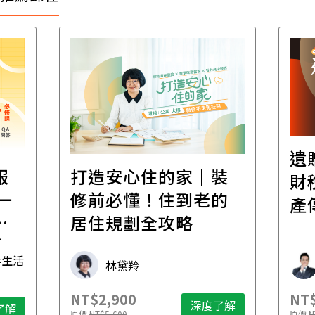
遺
報
打造安心住的家｜裝
財
一
修前必懂！住到老的
產
一
居住規劃全攻略
先
毒生活
林黛羚
NT$2,900
NT$
深度了解
了解
原價
NT$5,600
原價
N