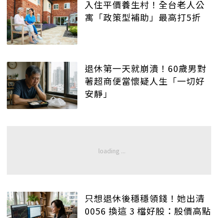
入住平價養生村！全台老人公
寓「政策型補助」最高打5折
退休第一天就崩潰！60歲男對
著超商便當懷疑人生「一切好
安靜」
只想退休後穩穩領錢！她出清
0056 換這 3 檔好股：股價高點