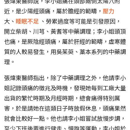
張煒東醫師說，李小姐痛在頭部兩側太陽穴附
近，是少陽經頭痛，屬於膽經的範疇，
壓力
大、
睡眠不足
、勞累過度等可能是引發原因，
開立柴胡、川芎、黃耆等中藥調理；李小姐頭頂
也痛，是厥陰經頭痛，屬於肝經的範疇，虛寒體
質的人較易發生，用吳茱萸、藁本系列的中藥調
理。
張煒東醫師指出，除了中藥調理之外，他請李小
姐記錄頭痛的徵兆及時機，發現她每到工廠大量
出貨的繁忙時期及月經時期，總會痛得特別厲
害，於是請她在這類日子時放假休息，頭痛果然
就會比較好一點。他也請李小姐嘗試放慢步調，
至少下班後要進行健走、慢跑等運動，李小姐於