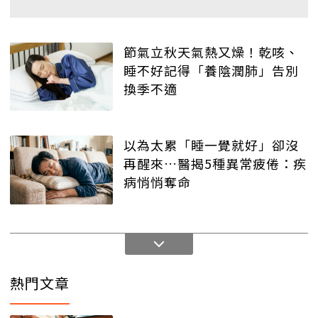
節氣立秋天氣熱又燥！乾咳、
睡不好記得「養陰潤肺」告別
換季不適
以為太累「睡一覺就好」卻沒
再醒來…醫揭5種異常疲倦：疾
病悄悄奪命
熱門文章