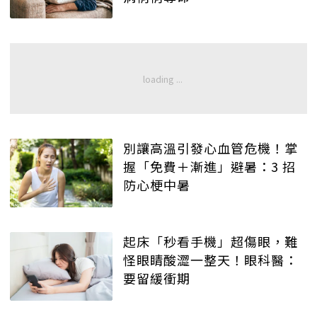
別讓高溫引發心血管危機！掌
握「免費＋漸進」避暑：3 招
防心梗中暑
起床「秒看手機」超傷眼，難
怪眼睛酸澀一整天！眼科醫：
要留緩衝期