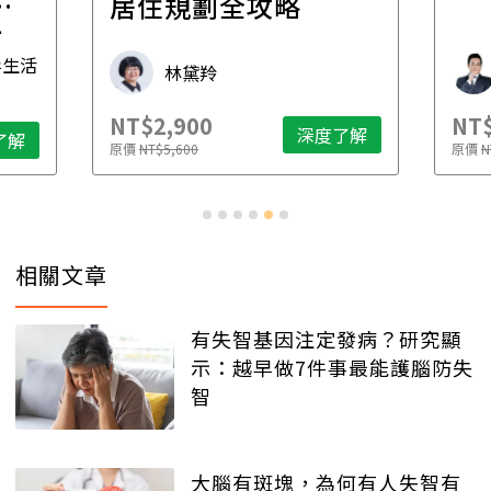
一
居住規劃全攻略
先
毒生活
林黛羚
NT$2,900
NT$
深度了解
了解
原價
NT$5,600
原價
N
相關文章
有失智基因注定發病？研究顯
示：越早做7件事最能護腦防失
智
大腦有斑塊，為何有人失智有