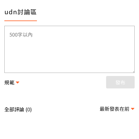
udn討論區
規範
發布
最新發表在前
全部評論 (
)
0