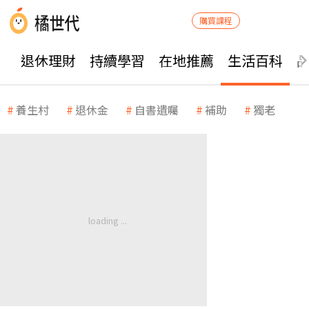
購買課程
退休理財
持續學習
在地推薦
生活百科
養生村
退休金
自書遺囑
補助
獨老