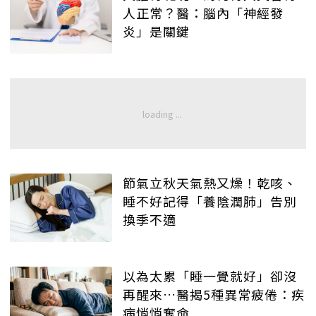
人正常？醫：腦內「神經發
炎」是關鍵
節氣立秋天氣熱又燥！乾咳、
睡不好記得「養陰潤肺」告別
換季不適
以為太累「睡一覺就好」卻沒
再醒來…醫揭5種異常疲倦：疾
病悄悄奪命