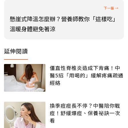
懸崖式降溫怎麼辦？營養師教你「這樣吃」
溫暖身體避免著涼
延伸閱讀
僵直性脊椎炎造成下背痛！中
醫5招「用喝的」緩解疼痛疏通
經絡
換季痘痘長不停？中醫陪你戰
痘！舒緩爆痘、保養祕訣一次
看