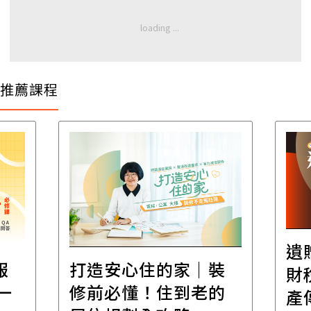
推薦課程
遺
報
打造安心住的家｜裝
財
一
修前必懂！住到老的
產