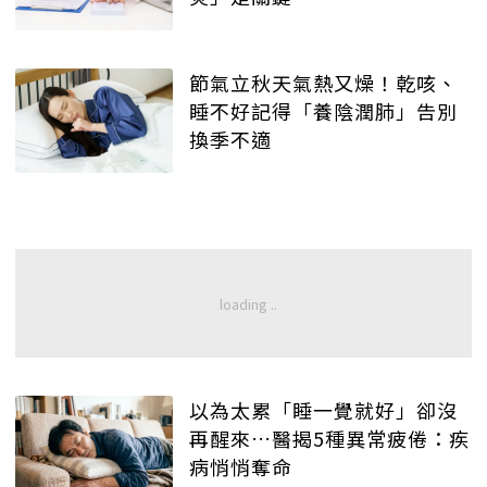
節氣立秋天氣熱又燥！乾咳、
睡不好記得「養陰潤肺」告別
換季不適
以為太累「睡一覺就好」卻沒
再醒來…醫揭5種異常疲倦：疾
病悄悄奪命