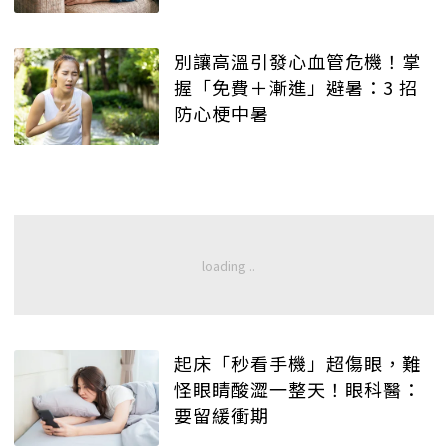
別讓高溫引發心血管危機！掌
握「免費＋漸進」避暑：3 招
防心梗中暑
起床「秒看手機」超傷眼，難
怪眼睛酸澀一整天！眼科醫：
要留緩衝期