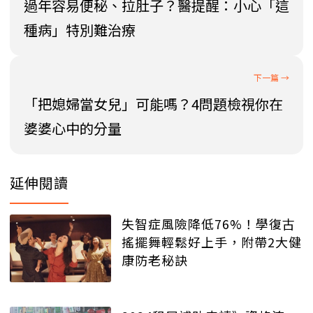
過年容易便秘、拉肚子？醫提醒：小心「這
種病」特別難治療
「把媳婦當女兒」可能嗎？4問題檢視你在
婆婆心中的分量
延伸閱讀
失智症風險降低76%！學復古
搖擺舞輕鬆好上手，附帶2大健
康防老秘訣