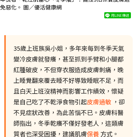
免惡化。 圖／優活健康網
用LINE傳送
35歲上班族吳小姐，多年來每到冬季天氣
變冷皮膚就發癢，甚至抓到手臂和小腿都
紅腫破皮，不但穿衣服造成皮膚刺痛，晚
上睡覺翻來覆去睡不好導致睡眠不足，而
且白天上班沒精神而影響工作績效，懷疑
是自己吃了不乾淨食物引起
皮膚過敏
，卻
不見症狀改善，為此苦惱不已。皮膚科醫
師指出，冬季乾癢不僅好發老人，這類膚
質者也深受困擾，建議肌膚
保養
方式。