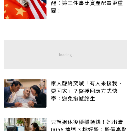
醒：這三件事比資產配置更重
要！
家人臨終突喊「有人來接我、
要回家」？醫授回應方式快
學：避免抱憾終生
只想退休後穩穩領錢！她出清
0056 換這 3 檔好股：股價高點