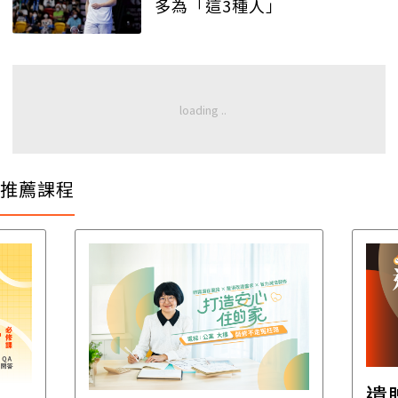
多為「這3種人」
推薦課程
遺