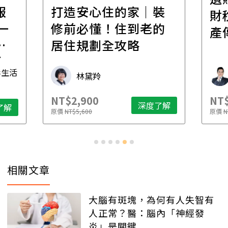
報
打造安心住的家｜裝
財
一
修前必懂！住到老的
產
一
居住規劃全攻略
先
毒生活
林黛羚
NT$2,900
NT$
深度了解
了解
原價
NT$5,600
原價
N
相關文章
大腦有斑塊，為何有人失智有
人正常？醫：腦內「神經發
炎」是關鍵