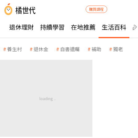
購買課程
退休理財
持續學習
在地推薦
生活百科
養生村
退休金
自書遺囑
補助
獨老