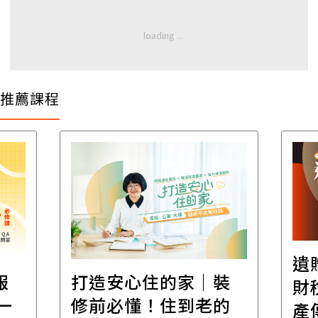
推薦課程
遺
報
打造安心住的家｜裝
財
一
修前必懂！住到老的
產