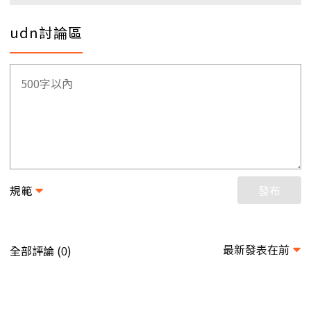
udn討論區
規範
發布
最新發表在前
全部評論 (
)
0