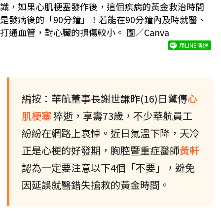
識，如果心肌梗塞發作後，這個疾病的黃金救治時間
是發病後的「90分鐘」！若能在90分鐘內及時就醫、
打通血管，對心臟的損傷較小。 圖／Canva
用LINE傳送
編按：華航董事長謝世謙昨(16)日驚傳
心
肌梗塞
猝逝，享壽73歲，不少華航員工
紛紛在網路上哀悼。近日氣溫下降，天冷
正是心梗的好發期，胸腔暨重症醫師
黃軒
認為一定要注意以下4個「不要」，避免
因延誤就醫錯失搶救的黃金時間。