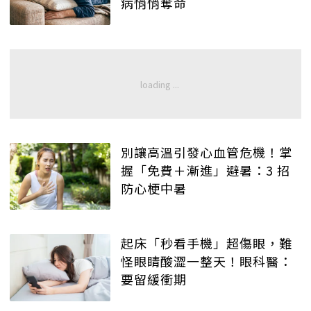
病悄悄奪命
別讓高溫引發心血管危機！掌
握「免費＋漸進」避暑：3 招
防心梗中暑
起床「秒看手機」超傷眼，難
怪眼睛酸澀一整天！眼科醫：
要留緩衝期