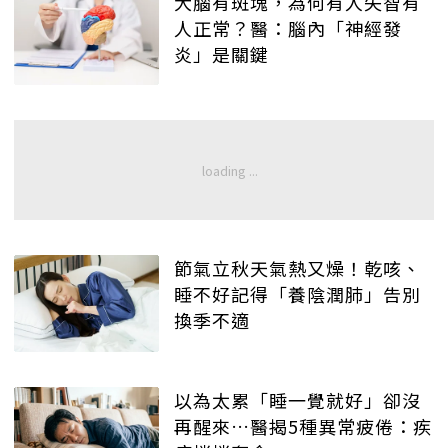
大腦有斑塊，為何有人失智有
人正常？醫：腦內「神經發
炎」是關鍵
節氣立秋天氣熱又燥！乾咳、
睡不好記得「養陰潤肺」告別
換季不適
以為太累「睡一覺就好」卻沒
再醒來…醫揭5種異常疲倦：疾