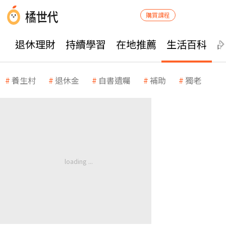
購買課程
退休理財
持續學習
在地推薦
生活百科
養生村
退休金
自書遺囑
補助
獨老