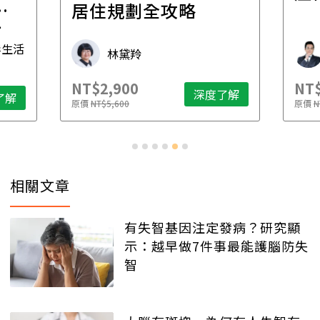
一
居住規劃全攻略
先
毒生活
林黛羚
NT$2,900
NT$
深度了解
了解
原價
NT$5,600
原價
N
相關文章
有失智基因注定發病？研究顯
示：越早做7件事最能護腦防失
智