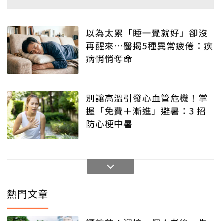
以為太累「睡一覺就好」卻沒
再醒來…醫揭5種異常疲倦：疾
病悄悄奪命
別讓高溫引發心血管危機！掌
握「免費＋漸進」避暑：3 招
防心梗中暑
熱門文章