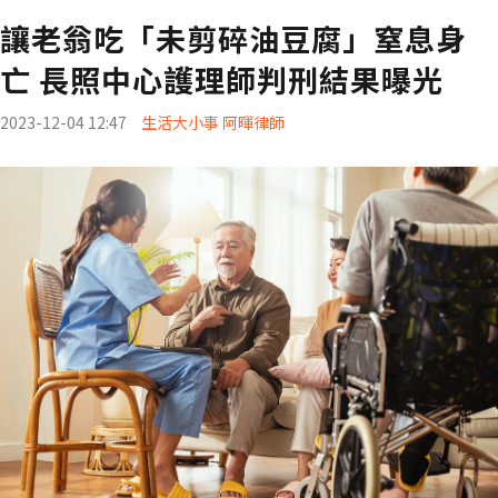
讓老翁吃「未剪碎油豆腐」窒息身
亡 長照中心護理師判刑結果曝光
2023-12-04 12:47
生活大小事 阿暉律師