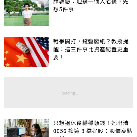
譚敦慈：迎接一個人老後，先
想5件事
戰爭開打，錢變廢紙？教授提
醒：這三件事比資產配置更重
要！
只想退休後穩穩領錢！她出清
0056 換這 3 檔好股：股價高點