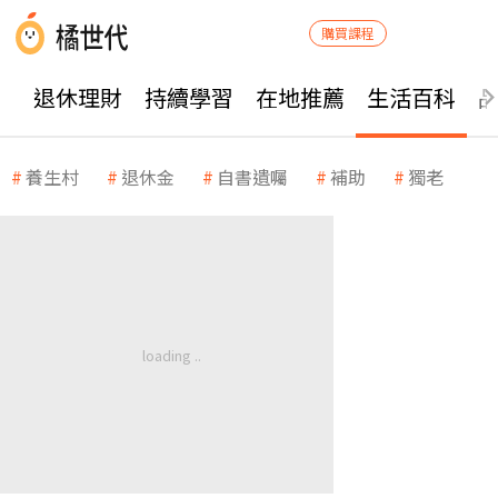
購買課程
退休理財
持續學習
在地推薦
生活百科
養生村
退休金
自書遺囑
補助
獨老