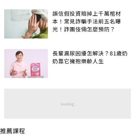
誤信假投資賠掉上千萬棺材
本！常見詐騙手法前五名曝
光！詐團伎倆怎麼預防？
長輩漏尿困擾怎解決？81歲奶
奶靠它擁抱樂齡人生
推薦課程