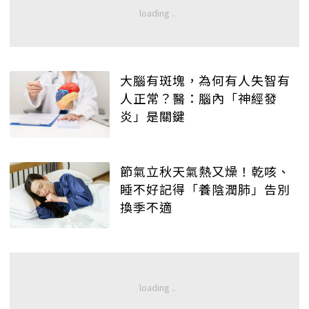
大腦有斑塊，為何有人失智有
人正常？醫：腦內「神經發
炎」是關鍵
節氣立秋天氣熱又燥！乾咳、
睡不好記得「養陰潤肺」告別
換季不適