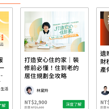
遺
報
打造安心住的家｜裝
財
一
修前必懂！住到老的
產
一
居住規劃全攻略
先
毒生活
林黛羚
NT$2,900
NT$
深度了解
了解
原價
NT$5,600
原價
N