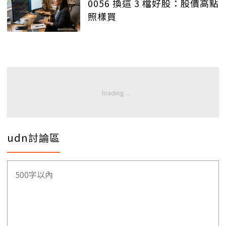
0056 換這 3 檔好股：股價高點
照樣買
udn討論區