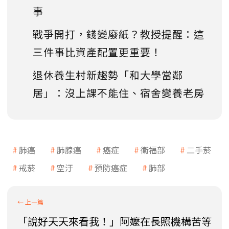
事
戰爭開打，錢變廢紙？教授提醒：這
三件事比資產配置更重要！
退休養生村新趨勢「和大學當鄰
居」：沒上課不能住、宿舍變養老房
肺癌
肺腺癌
癌症
衛福部
二手菸
戒菸
空汙
預防癌症
肺部
「說好天天來看我！」阿嬤在長照機構苦等