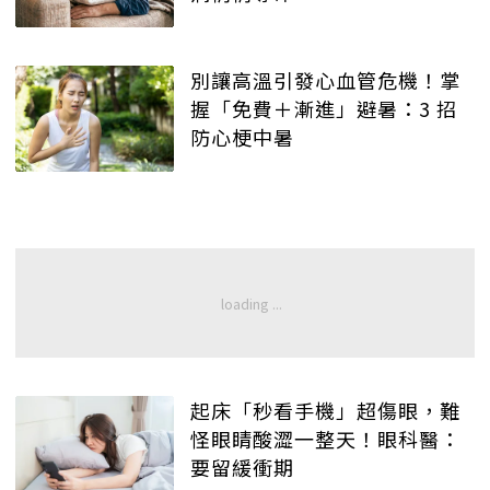
別讓高溫引發心血管危機！掌
握「免費＋漸進」避暑：3 招
防心梗中暑
起床「秒看手機」超傷眼，難
怪眼睛酸澀一整天！眼科醫：
要留緩衝期