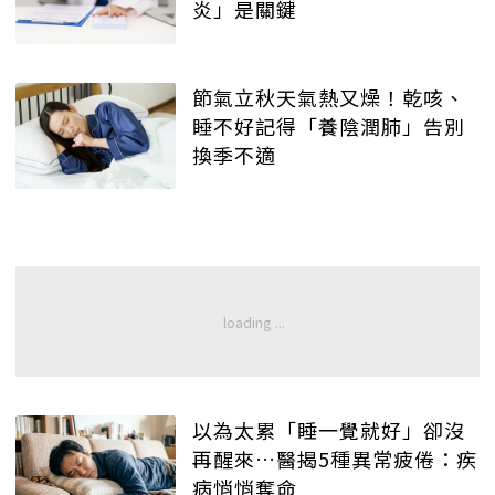
炎」是關鍵
節氣立秋天氣熱又燥！乾咳、
睡不好記得「養陰潤肺」告別
換季不適
以為太累「睡一覺就好」卻沒
再醒來…醫揭5種異常疲倦：疾
病悄悄奪命