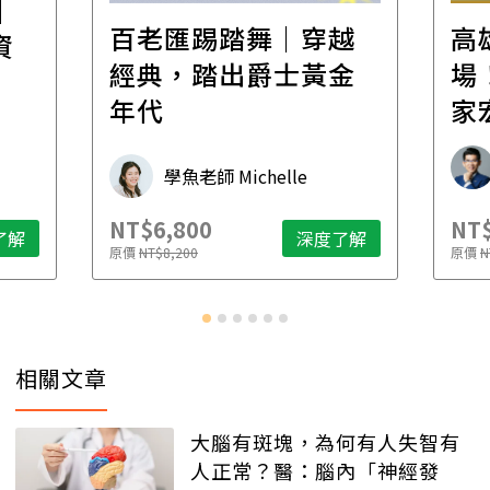
│
百老匯踢踏舞｜穿越
高
資
經典，踏出爵士黃金
場！
年代
家
承
學魚老師 Michelle
NT$6,800
NT$
了解
深度了解
原價
NT$8,200
原價
N
相關文章
大腦有斑塊，為何有人失智有
人正常？醫：腦內「神經發