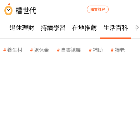
購買課程
退休理財
持續學習
在地推薦
生活百科
養生村
退休金
自書遺囑
補助
獨老