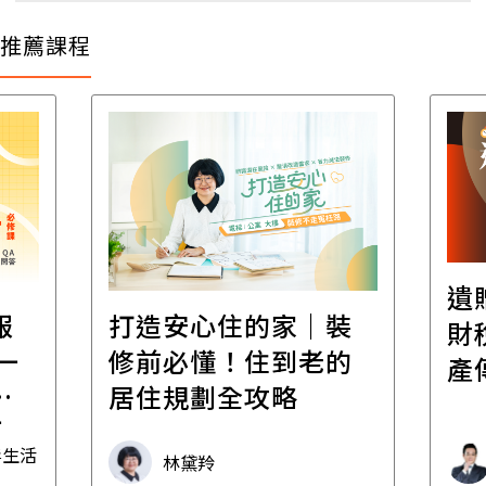
推薦課程
遺
報
打造安心住的家｜裝
財
一
修前必懂！住到老的
產
一
居住規劃全攻略
先
毒生活
林黛羚