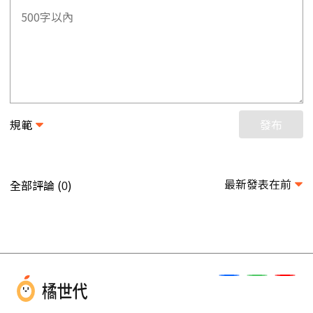
規範
發布
最新發表在前
全部評論 (
)
0