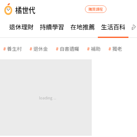
購買課程
退休理財
持續學習
在地推薦
生活百科
養生村
退休金
自書遺囑
補助
獨老