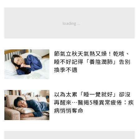
節氣立秋天氣熱又燥！乾咳、
睡不好記得「養陰潤肺」告別
換季不適
以為太累「睡一覺就好」卻沒
再醒來…醫揭5種異常疲倦：疾
病悄悄奪命