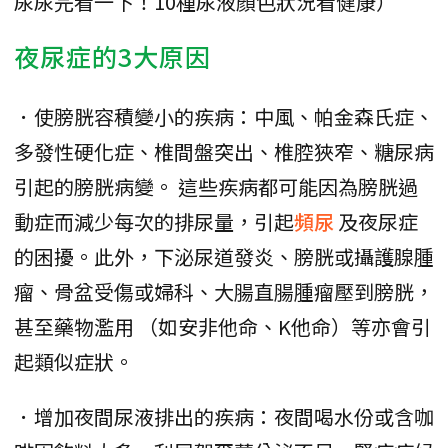
尿尿完看一下！10種尿液顏色狀況看健康）
夜尿症的3大原因
．使膀胱容積變小的疾病：中風、帕金森氏症、
多發性硬化症、椎間盤突出、椎腔狹窄、糖尿病
引起的膀胱病變。 這些疾病都可能因為膀胱過
動症而減少每次的排尿量，引起
頻尿
及夜尿症
的困擾。此外，下泌尿道發炎、膀胱或攝護腺腫
瘤、骨盆受傷或婦科、大腸直腸腫瘤壓到膀胱，
甚至藥物濫用 （如安非他命、K他命）等亦會引
起類似症狀。
．增加夜間尿液排出的疾病：夜間喝水份或含咖