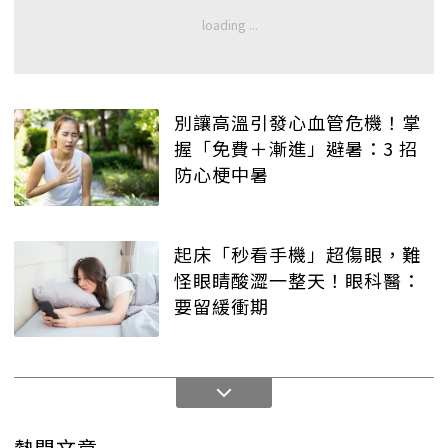
別讓高溫引發心血管危機！掌
握「免費＋漸進」避暑：3 招
防心梗中暑
起床「秒看手機」超傷眼，難
怪眼睛酸澀一整天！眼科醫：
要留緩衝期
熱門文章