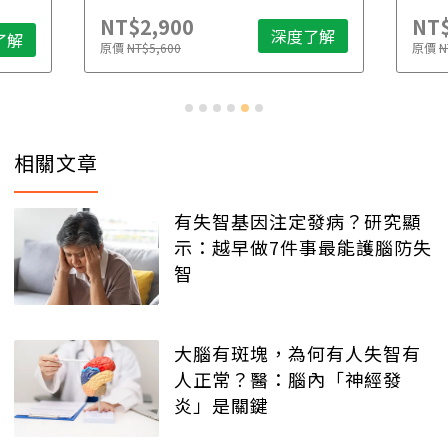
NT$2,900
NT$
深度了解
了解
原價
NT$5,600
原價
N
相關文章
有失智基因注定發病？研究顯
示：越早做7件事最能護腦防失
智
大腦有斑塊，為何有人失智有
人正常？醫：腦內「神經發
炎」是關鍵