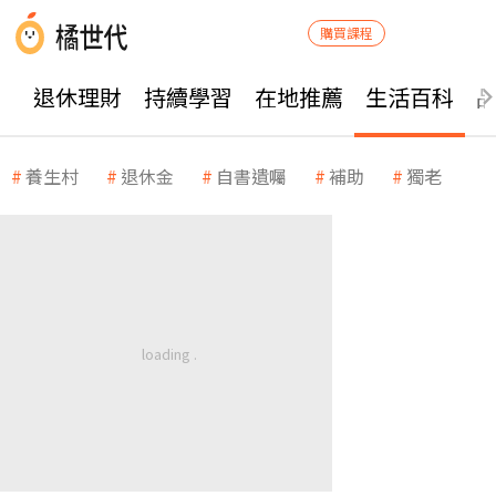
購買課程
退休理財
持續學習
在地推薦
生活百科
養生村
退休金
自書遺囑
補助
獨老