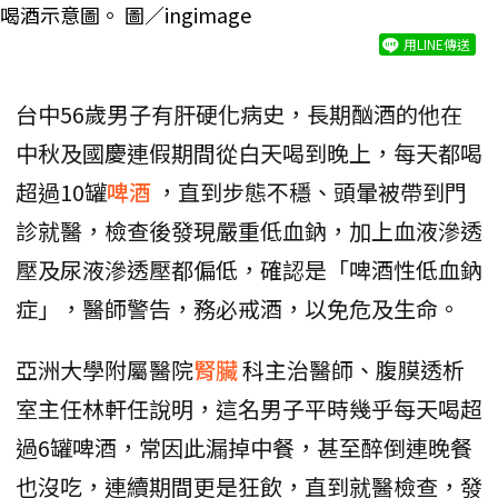
喝酒示意圖。 圖／ingimage
用LINE傳送
台中56歲男子有肝硬化病史，長期酗酒的他在
中秋及國慶連假期間從白天喝到晚上，每天都喝
超過10罐
啤酒
，直到步態不穩、頭暈被帶到門
診就醫，檢查後發現嚴重低血鈉，加上血液滲透
壓及尿液滲透壓都偏低，確認是「啤酒性低血鈉
症」，醫師警告，務必戒酒，以免危及生命。
亞洲大學附屬醫院
腎臟
科主治醫師、腹膜透析
室主任林軒任說明，這名男子平時幾乎每天喝超
過6罐啤酒，常因此漏掉中餐，甚至醉倒連晚餐
也沒吃，連續期間更是狂飲，直到就醫檢查，發