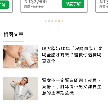
NT$2,900
NT$
深度了解
了解
原價
NT$5,600
原價
N
相關文章
喝脫脂奶10年「沒降血脂」改
喝全脂才有效？醫教你這樣喝
更安全
腎虛不一定腎有問題！夜尿、
疲倦、手腳冰冷…男女都要注
意的更年期危機