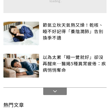
節氣立秋天氣熱又燥！乾咳、
睡不好記得「養陰潤肺」告別
換季不適
以為太累「睡一覺就好」卻沒
再醒來…醫揭5種異常疲倦：疾
病悄悄奪命
熱門文章