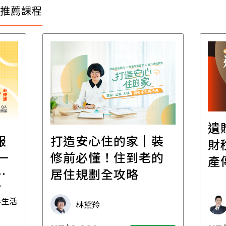
推薦課程
遺
報
打造安心住的家｜裝
財
一
修前必懂！住到老的
產
一
居住規劃全攻略
先
毒生活
林黛羚