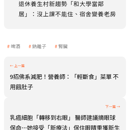
退休養生村新趨勢「和大學當鄰
居」：沒上課不能住、宿舍變養老房
啤酒
鈉離子
腎臟
9招佛系減肥！營養師：「輕斷食」菜單 不
用餓肚子
乳癌細胞「轉移到右眼」 醫師建議摘眼球
保命…她接受「新療法」保住眼睛重獲新生