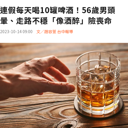
連假每天喝10罐啤酒！56歲男頭
暈、走路不穩「像酒醉」險喪命
2023-10-14 09:00
文／趙容萱 台中報導